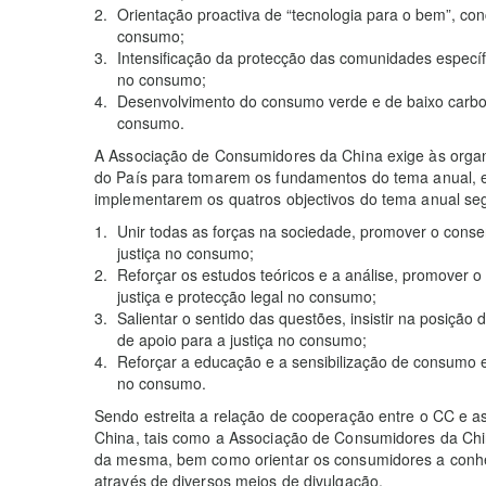
Orientação proactiva de “tecnologia para o bem”, co
consumo;
Intensificação da protecção das comunidades específ
no consumo;
Desenvolvimento do consumo verde e de baixo carbon
consumo.
A Associação de Consumidores da China exige às organ
do País para tomarem os fundamentos do tema anual, e 
implementarem os quatros objectivos do tema anual seg
Unir todas as forças na sociedade, promover o consen
justiça no consumo;
Reforçar os estudos teóricos e a análise, promover o
justiça e protecção legal no consumo;
Salientar o sentido das questões, insistir na posição
de apoio para a justiça no consumo;
Reforçar a educação e a sensibilização de consumo e 
no consumo.
Sendo estreita a relação de cooperação entre o CC e a
China, tais como a Associação de Consumidores da Chin
da mesma, bem como orientar os consumidores a conhe
através de diversos meios de divulgação.