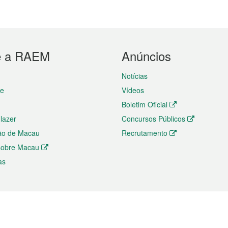
e a RAEM
Anúncios
Notícias
te
Vídeos
Boletim Oficial
 lazer
Concursos Públicos
ão de Macau
Recrutamento
 sobre Macau
as
ios e comércio
Directório