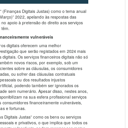
” (Finanças Digitais Justas) como o tema anual
 Março)” 2022, apelando às respostas das
o apoio à pretensão do direito aos serviços
 têm.
nanceiramente vulneráveis
eiros digitais oferecem uma melhor
vestigação que serão registados em 2024 mais
 digitais. Os serviços financeiros digitais não só
ambém novos riscos, por exemplo, sob um
icientes sobre as cláusulas, os consumidores
adas, ou sofrer das cláusulas contratuais
pessoais ou dos resultados injustos
rtificial, podendo também ser ignorados os
ade sem numerário. Apesar disso, nestes anos,
sponibilizam na sua esfera profissional serviços
s consumidores financeiramente vulneráveis,
as e fortunas.
s Digitais Justas” como os bens ou serviços
essoais e privativos, o que implica que todos os