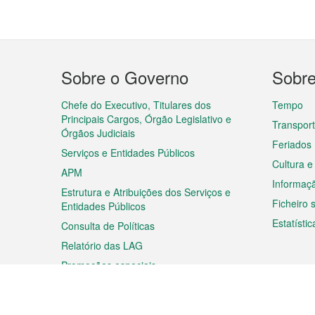
Menu
Sobre o Governo
Sobr
do
rodapé
Chefe do Executivo, Titulares dos
Tempo
Principais Cargos, Órgão Legislativo e
Transpor
Órgãos Judiciais
Feriados
Serviços e Entidades Públicos
Cultura e
APM
Informaç
Estrutura e Atribuições dos Serviços e
Ficheiro
Entidades Públicos
Estatístic
Consulta de Políticas
Relatório das LAG
Promoções especiais
Viagem
Negóc