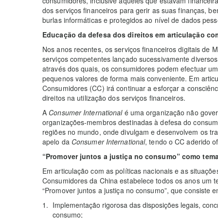
consumidores, inclusive aqueles que estavam financeir
dos serviços financeiros para gerir as suas finanças, 
burlas informáticas e protegidos ao nível de dados pess
Educação da defesa dos direitos em articulação co
Nos anos recentes, os serviços financeiros digitais de
serviços competentes lançado sucessivamente diversos 
através dos quais, os consumidores podem efectuar uma
pequenos valores de forma mais conveniente. Em articu
Consumidores (CC) irá continuar a esforçar a consciên
direitos na utilização dos serviços financeiros.
A
Consumer International
é uma organização não gover
organizações-membros destinadas à defesa do consumi
regiões no mundo, onde divulgam e desenvolvem os tr
apelo da
Consumer International
, tendo o CC aderido o
“Promover juntos a justiça no consumo” como tema
Em articulação com as políticas nacionais e as situaçõ
Consumidores da China estabelece todos os anos um t
“Promover juntos a justiça no consumo”, que consiste e
Implementação rigorosa das disposições legais, conc
consumo;