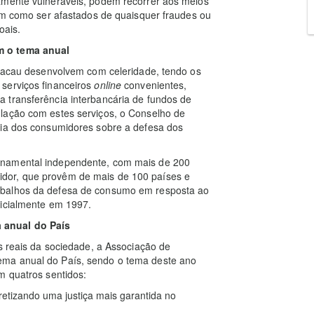
amente vulneráveis, podem recorrer aos meios
bem como ser afastados de quaisquer fraudes ou
oais.
m o tema anual
 Macau desenvolvem com celeridade, tendo os
serviços financeiros
online
convenientes,
 transferência interbancária de fundos de
lação com estes serviços, o Conselho de
cia dos consumidores sobre a defesa dos
namental independente, com mais de 200
dor, que provêm de mais de 100 países e
abalhos da defesa de consumo em resposta ao
ficialmente em 1997.
 anual do País
es reais da sociedade, a Associação de
ema anual do País, sendo o tema deste ano
m quatros sentidos:
retizando uma justiça mais garantida no