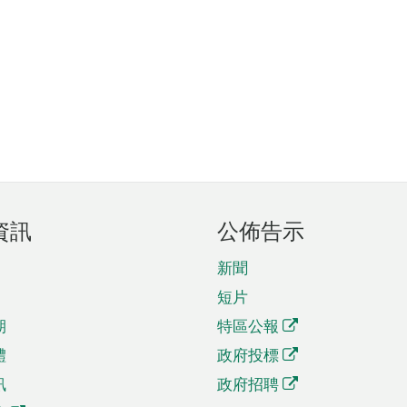
資訊
公佈告示
新聞
短片
期
特區公報
體
政府投標
訊
政府招聘