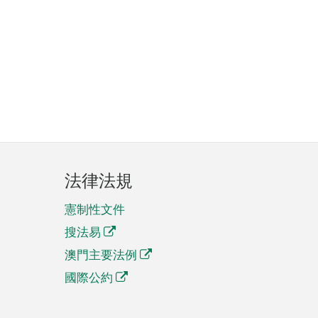
法律法規
憲制性文件
搜法易
澳門主要法例
國際公約