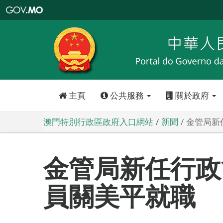
澳
門
特
別
行
政
區
政
府
入
口
網
站
主頁
公共服務
關於政府
澳門特別行政區政府入口網站
新聞
金管局新
金管局新任行政
員關美平就職