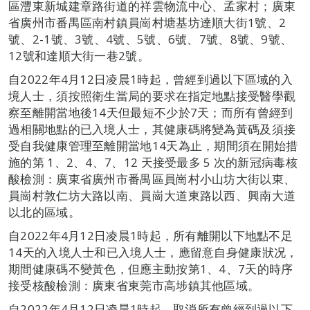
區灃東新城建章路街道的祥雲物流中心、孟家村；廣東
省廣州市番禺區南村鎮員崗村塘基坊達順大街1號、2
號、2-1號、3號、4號、5號、6號、7號、8號、9號、
12號和達順大街一巷2號。
自2022年4月12日凌晨1時起，曾經到過以下區域的入
境人士，須按照衛生當局的要求在指定地點接受醫學觀
察至離開當地後14天但最短不少於7天；而所有曾經到
過相關地點的已入境人士，其健康碼將變為黃碼及須接
受自我健康管理至離開當地14天為止，期間須在開始措
施的第 1、2、4、7、12 天接受最多 5 次的新冠病毒核
酸檢測：廣東省廣州市番禺區員崗村小山坊大街以東、
員崗村敦仁坊大路以南、員崗大道東路以西、興南大道
以北的區域。
自2022年4月12日凌晨1時起，所有離開以下地點不足
14天的入境人士和已入境人士，應留意自身健康狀况，
期間健康碼不變黃色，但應主動按第1、4、7天的時序
接受核酸檢測：廣東省東莞市高埗鎮其他區域。
自2022年4月12日凌晨1時起，取消所有曾經到過以下