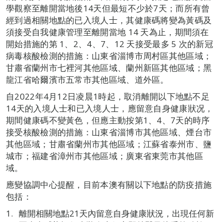
學觀察至離開當地後14天但最短不少於7天；而所有曾
經到過相關地點的已入境人士，其健康碼將變為黃碼及
須接受自我健康管理至離開當地 14 天為止，期間須在
開始措施的第 1、2、4、7、12 天接受最多 5 次的新冠
病毒核酸檢測的措施：山東省淄博市周村區其他區域；
甘肅省蘭州市七裡河其他區域、蘭州新區其他區域；黑
龍江省哈爾濱市五常市其他區域、道外區。
自2022年4月12日凌晨1時起，取消離開以下地點不足
14天的入境人士和已入境人士，應留意自身健康狀况，
期間健康碼不變黃色，但應主動按第1、4、7天的時序
接受核酸檢測的措施：山東省淄博市其他區域、煙台市
其他區域；甘肅省蘭州市其他區域；江蘇省泰州市、鹽
城市；福建省漳州市其他區域；廣東省東莞市其他區
域。
應變協調中心提醒，目前本澳有關以下地點的防疫措施
包括：
離開相關地點21天內留意自身健康狀況，出現任何新