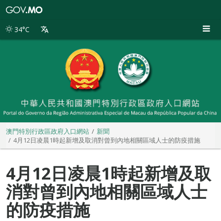
澳
門
特
34°C
別
行
政
區
政
府
入
口
網
站
澳門特別行政區政府入口網站
新聞
4月12日凌晨1時起新增及取消對曾到內地相關區域人士的防疫措施
4月12日凌晨1時起新增及取
消對曾到內地相關區域人士
的防疫措施