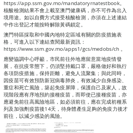
https://app.ssm.gov.mo/mandatoryrnatestbook。
核酸檢測結果不會上載至澳門健康碼，亦不可作為出入
境用途。如以自費方式接受核酸檢測，亦須在上述連結
中作出登記才能按時解除黃碼鎖定。
澳門特區採取和中國內地特定區域有關的防疫措施表
格，可進入以下連結查閱最新資訊：
https://www.ssm.gov.mo/apps1/gcs/medobs/ch 。
應變協調中心呼籲，市民前往外地應留意當地疫情發
展，在抗疫常態下，仍須堅持戴口罩，嚴格做好和執行
各項防疫措施，保持距離，避免人流聚集；與此同時，
因疫苗可有效預防新冠病毒肺炎，有效減少自身感染、
重症和死亡風險，築起免疫屏障，保護自己及家人，故
現階段應有序地預約接種疫苗，而即使已接種疫苗，亦
應避免前往高風險地區，如必須前往，應在完成初種系
列及加強劑疫苗後14天，待身體產生足夠的免疫力後才
前往，以減少感染的風險。