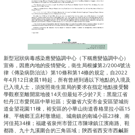
新型冠狀病毒感染應變協調中心（下稱應變協調中心）
宣佈，因應內地的疫情變化，衛生局根據第2/2004號法
律《傳染病防治法》第10條和第14條的規定，自2022
年4月12日凌晨1時起，所有曾經到過以下地點的入境及
已入境人士，須按照衛生當局的要求在指定地點接受醫
學觀察至離開當地後14天但最短不少於7天：黑龍江省
牡丹江市愛民區中華社區；安徽省六安市金安區望城街
道金望花園11棟，裕安區的小華山街道香格里拉小區15
棟、平橋鄉王店村墩塘組、城南鎮的南城小區23棟、南
河佳苑34棟；福建省泉州市晉江市陳埭鎮江濱南路、鞋
都路、九十九溪圍合的三角區域；陝西省西安市西鹹新