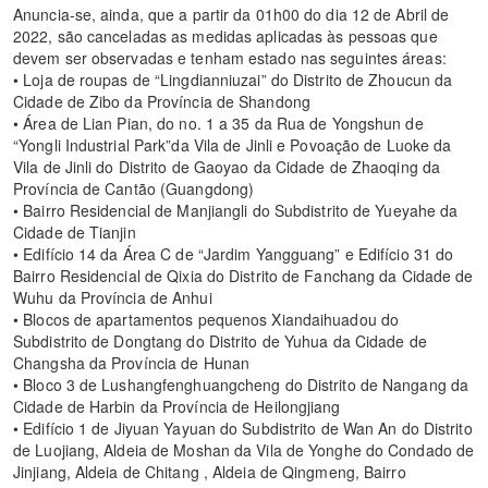
Anuncia-se, ainda, que a partir da 01h00 do dia 12 de Abril de
2022, são canceladas as medidas aplicadas às pessoas que
devem ser observadas e tenham estado nas seguintes áreas:
• Loja de roupas de “Lingdianniuzai” do Distrito de Zhoucun da
Cidade de Zibo da Província de Shandong
• Área de Lian Pian, do no. 1 a 35 da Rua de Yongshun de
“Yongli Industrial Park”da Vila de Jinli e Povoação de Luoke da
Vila de Jinli do Distrito de Gaoyao da Cidade de Zhaoqing da
Província de Cantão (Guangdong)
• Bairro Residencial de Manjiangli do Subdistrito de Yueyahe da
Cidade de Tianjin
• Edifício 14 da Área C de “Jardim Yangguang” e Edifício 31 do
Bairro Residencial de Qixia do Distrito de Fanchang da Cidade de
Wuhu da Província de Anhui
• Blocos de apartamentos pequenos Xiandaihuadou do
Subdistrito de Dongtang do Distrito de Yuhua da Cidade de
Changsha da Província de Hunan
• Bloco 3 de Lushangfenghuangcheng do Distrito de Nangang da
Cidade de Harbin da Província de Heilongjiang
• Edifício 1 de Jiyuan Yayuan do Subdistrito de Wan An do Distrito
de Luojiang, Aldeia de Moshan da Vila de Yonghe do Condado de
Jinjiang, Aldeia de Chitang , Aldeia de Qingmeng, Bairro