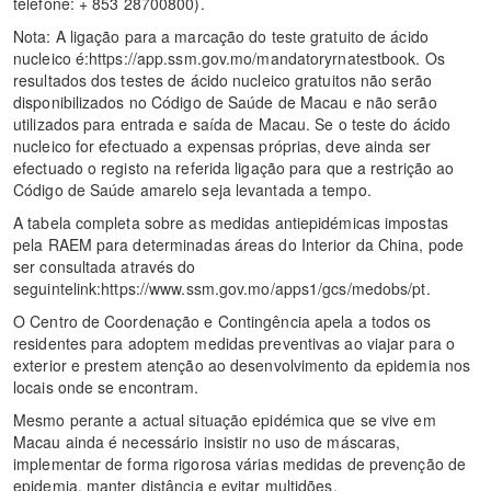
telefone: + 853 28700800).
Nota: A ligação para a marcação do teste gratuito de ácido
nucleico é:https://app.ssm.gov.mo/mandatoryrnatestbook. Os
resultados dos testes de ácido nucleico gratuitos não serão
disponibilizados no Código de Saúde de Macau e não serão
utilizados para entrada e saída de Macau. Se o teste do ácido
nucleico for efectuado a expensas próprias, deve ainda ser
efectuado o registo na referida ligação para que a restrição ao
Código de Saúde amarelo seja levantada a tempo.
A tabela completa sobre as medidas antiepidémicas impostas
pela RAEM para determinadas áreas do Interior da China, pode
ser consultada através do
seguintelink:https://www.ssm.gov.mo/apps1/gcs/medobs/pt.
O Centro de Coordenação e Contingência apela a todos os
residentes para adoptem medidas preventivas ao viajar para o
exterior e prestem atenção ao desenvolvimento da epidemia nos
locais onde se encontram.
Mesmo perante a actual situação epidémica que se vive em
Macau ainda é necessário insistir no uso de máscaras,
implementar de forma rigorosa várias medidas de prevenção de
epidemia, manter distância e evitar multidões.