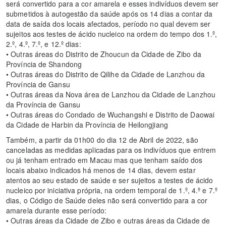
será convertido para a cor amarela e esses indivíduos devem ser
submetidos à autogestão da saúde após os 14 dias a contar da
data de saída dos locais afectados, período no qual devem ser
sujeitos aos testes de ácido nucleico na ordem do tempo dos 1.º,
2.º, 4.º, 7.º, e 12.º dias:
• Outras áreas do Distrito de Zhoucun da Cidade de Zibo da
Província de Shandong
• Outras áreas do Distrito de Qilihe da Cidade de Lanzhou da
Província de Gansu
• Outras áreas da Nova área de Lanzhou da Cidade de Lanzhou
da Província de Gansu
• Outras áreas do Condado de Wuchangshi e Distrito de Daowai
da Cidade de Harbin da Província de Heilongjiang
Também, a partir da 01h00 do dia 12 de Abril de 2022, são
canceladas as medidas aplicadas para os indivíduos que entrem
ou já tenham entrado em Macau mas que tenham saído dos
locais abaixo indicados há menos de 14 dias, devem estar
atentos ao seu estado de saúde e ser sujeitos a testes de ácido
nucleico por iniciativa própria, na ordem temporal de 1.º, 4.º e 7.º
dias, o Código de Saúde deles não será convertido para a cor
amarela durante esse período:
• Outras áreas da Cidade de Zibo e outras áreas da Cidade de