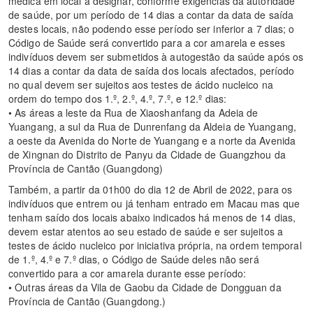
médica em local a designar, conforme exigências da autoridade
de saúde, por um período de 14 dias a contar da data de saída
destes locais, não podendo esse período ser inferior a 7 dias; o
Código de Saúde será convertido para a cor amarela e esses
indivíduos devem ser submetidos à autogestão da saúde após os
14 dias a contar da data de saída dos locais afectados, período
no qual devem ser sujeitos aos testes de ácido nucleico na
ordem do tempo dos 1.º, 2.º, 4.º, 7.º, e 12.º dias:
• As áreas a leste da Rua de Xiaoshanfang da Adeia de
Yuangang, a sul da Rua de Dunrenfang da Aldeia de Yuangang,
a oeste da Avenida do Norte de Yuangang e a norte da Avenida
de Xingnan do Distrito de Panyu da Cidade de Guangzhou da
Província de Cantão (Guangdong)
Também, a partir da 01h00 do dia 12 de Abril de 2022, para os
indivíduos que entrem ou já tenham entrado em Macau mas que
tenham saído dos locais abaixo indicados há menos de 14 dias,
devem estar atentos ao seu estado de saúde e ser sujeitos a
testes de ácido nucleico por iniciativa própria, na ordem temporal
de 1.º, 4.º e 7.º dias, o Código de Saúde deles não será
convertido para a cor amarela durante esse período:
• Outras áreas da Vila de Gaobu da Cidade de Dongguan da
Província de Cantão (Guangdong.)