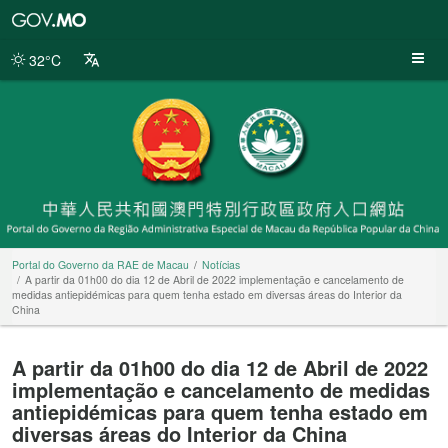
Portal
do
Governo
32°C
da
RAE
de
Macau
Portal do Governo da RAE de Macau
Notícias
A partir da 01h00 do dia 12 de Abril de 2022 implementação e cancelamento de
medidas antiepidémicas para quem tenha estado em diversas áreas do Interior da
China
A partir da 01h00 do dia 12 de Abril de 2022
implementação e cancelamento de medidas
antiepidémicas para quem tenha estado em
diversas áreas do Interior da China