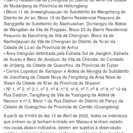
de Mudanjiang da Província de Heilongjiang
• Bloco 11 de Jinwanghuayuan do Subdistrito de Wangcheng do
Distrito de Jin'an, Bloco 15 do Bairro Residencial Pequeno de
Xianggelila do Subdistrito do Xiaohuashan, Duntangzu da Aldeia
de Wangdian da Vila de Pingqiao, Bloco 23 do Bairro Residencial
Pequeno de Nancheng da Vila de Chengnan, Bloco 34 de
Nanhejiayuan da Vila de Chengnan do Distrito de Yu’an da
Cidade de Lu'an da Província de Anhui
• Área triangular delimitada pela Estrada Sul de Jiangbin, Estrada
de Xuedu e Beco de Jiuxijiuxi, da Vila de Chendai, do Condado
de Jinjiang, da Cidade de Quanzhou, da Província de Fujian
• Centro Logístico de Xiangyun e Aldeia de Mengjia do Subdistrito
de Jianzhang da Cidade Nova de Fengdong da Área Nova de
Xixian da Cidade de Xi'an da Província de Shaanxi
• Nº 1, nº 2, nº 2-1, nº 3, nº 4, nº 5, nº 6, nº 7, nº 8, nº 9, nº 12 da
Rua Dashun, Tangjifang da Vila de Yuangang da Aldeia de
Nancun e nº 2, Beco 1 da Rua Dashun do Distrito de Panyu da
Cidade de Guangzhou da Província de Cantão (Guangdong)
A partir da 01h00 do dia 12 de Abril de 2022, todos os indivíduos
que entrem ou já tenham entrado em Macau e tenham estado
nos locais abaixo indicados, devem ser sujeitos à observação