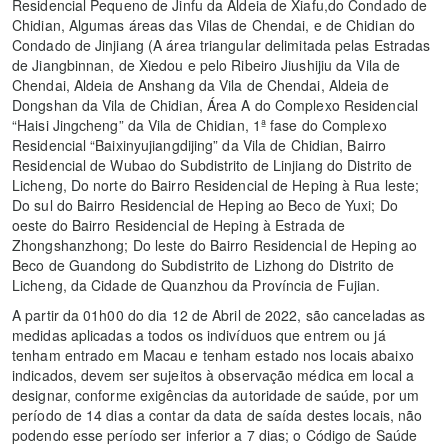
Residencial Pequeno de Jinfu da Aldeia de Xiafu,do Condado de
Chidian, Algumas áreas das Vilas de Chendai, e de Chidian do
Condado de Jinjiang (A área triangular delimitada pelas Estradas
de Jiangbinnan, de Xiedou e pelo Ribeiro Jiushijiu da Vila de
Chendai, Aldeia de Anshang da Vila de Chendai, Aldeia de
Dongshan da Vila de Chidian, Área A do Complexo Residencial
“Haisi Jingcheng” da Vila de Chidian, 1ª fase do Complexo
Residencial “Baixinyujiangdijing” da Vila de Chidian, Bairro
Residencial de Wubao do Subdistrito de Linjiang do Distrito de
Licheng, Do norte do Bairro Residencial de Heping à Rua leste;
Do sul do Bairro Residencial de Heping ao Beco de Yuxi; Do
oeste do Bairro Residencial de Heping à Estrada de
Zhongshanzhong; Do leste do Bairro Residencial de Heping ao
Beco de Guandong do Subdistrito de Lizhong do Distrito de
Licheng, da Cidade de Quanzhou da Província de Fujian.
A partir da 01h00 do dia 12 de Abril de 2022, são canceladas as
medidas aplicadas a todos os indivíduos que entrem ou já
tenham entrado em Macau e tenham estado nos locais abaixo
indicados, devem ser sujeitos à observação médica em local a
designar, conforme exigências da autoridade de saúde, por um
período de 14 dias a contar da data de saída destes locais, não
podendo esse período ser inferior a 7 dias; o Código de Saúde