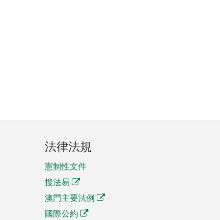
法律法規
憲制性文件
搜法易
澳門主要法例
國際公約