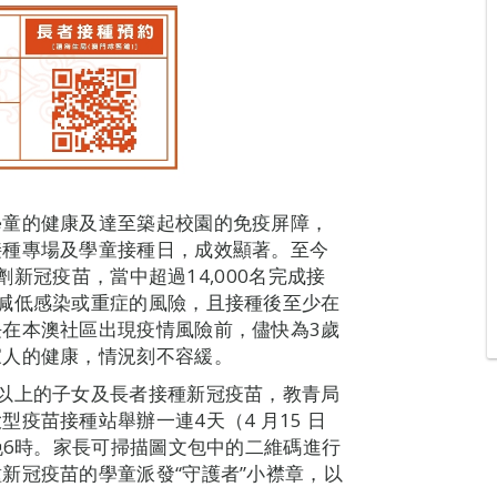
學童的健康及達至築起校園的免疫屏障，
接種專場及學童接種日，成效顯著。至今
1劑新冠疫苗，當中超過14,000名完成接
減低感染或重症的風險，且接種後至少在
在本澳社區出現疫情風險前，儘快為3歲
家人的健康，情況刻不容緩。
以上的子女及長者接種新冠疫苗，教青局
疫苗接種站舉辦一連4天（4 月15 日
晚6時。家長可掃描圖文包中的二維碼進行
新冠疫苗的學童派發“守護者”小襟章，以