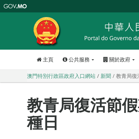
澳
門
特
別
行
政
區
政
府
入
口
網
站
主頁
公共服務
關於政府
澳門特別行政區政府入口網站
新聞
教青局復
教青局復活節假
種日