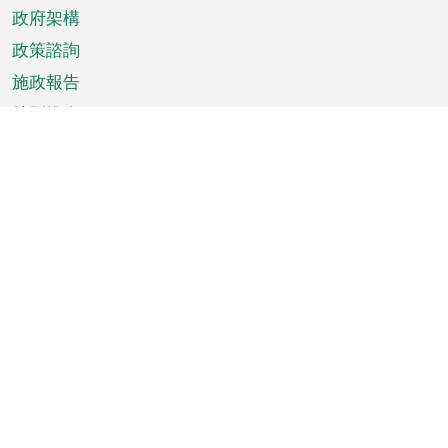
政府架構
政策諮詢
施政報告
特別推介
澳門資訊
天氣
交通
公眾假期
文娛康體
城市資訊
澳門便覽
統計數字