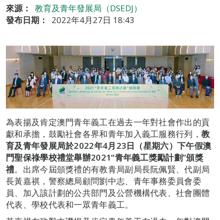
來源：
教育及青年發展局（DSEDJ）
發布日期：
2022年4月27日 18:43
為表揚及肯定澳門青年義工在過去一年對社會作出的貢
獻和承擔，鼓勵社會各界和青年加入義工服務行列，
教
育及青年發展局於
2022
年4
月23
日（星期六）
下午
假澳
門聖保祿學校禮堂舉辦2021“
青年義工獎勵計劃”
頒獎
禮
。出席今屆頒獎禮的有教青局副局長阮佩賢、代副局
長黃嘉祺，警察總局顧問劉中志、青年事務委員會委
員、加入該計劃的公共部門及公營機構代表、社會團體
代表、學校代表和一眾青年義工。