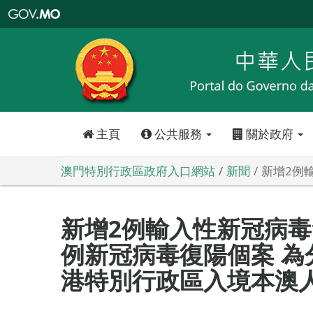
澳
門
特
別
行
政
區
政
府
入
口
網
站
主頁
公共服務
關於政府
澳門特別行政區政府入口網站
新聞
新增2例
新增2例輸入性新冠病毒
例新冠病毒復陽個案 為
港特別行政區入境本澳