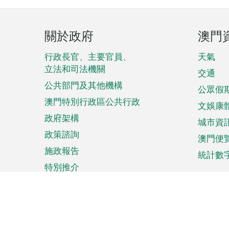
頁
關於政府
澳門
腳
菜
行政長官、主要官員、
天氣
立法和司法機關
單
交通
公共部門及其他機構
公眾假
澳門特別行政區公共行政
文娛康
政府架構
城市資
政策諮詢
澳門便
施政報告
統計數
特別推介
來澳旅遊
商務
計劃行程
貿易投