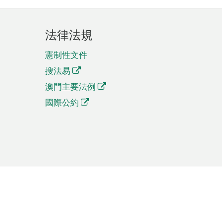
法律法規
憲制性文件
搜法易
澳門主要法例
國際公約