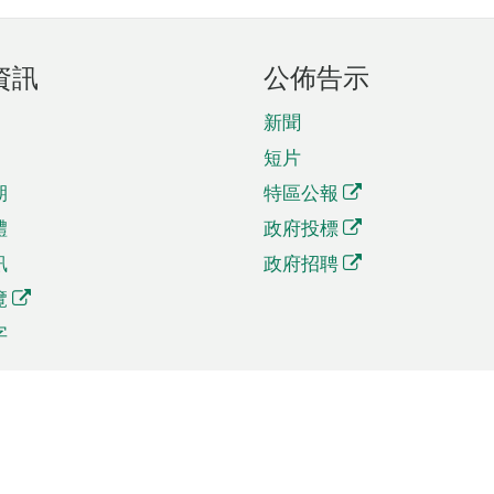
資訊
公佈告示
新聞
短片
期
特區公報
體
政府投標
訊
政府招聘
覽
字
及貿易
相關連結
資
手機應用程式目錄