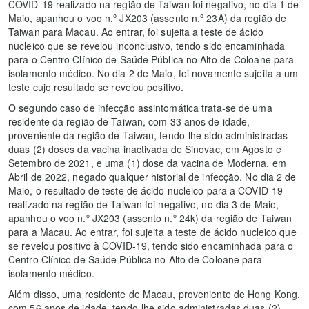
COVID-19 realizado na região de Taiwan foi negativo, no dia 1 de
Maio, apanhou o voo n.º JX203 (assento n.º 23A) da região de
Taiwan para Macau. Ao entrar, foi sujeita a teste de ácido
nucleico que se revelou inconclusivo, tendo sido encaminhada
para o Centro Clínico de Saúde Pública no Alto de Coloane para
isolamento médico. No dia 2 de Maio, foi novamente sujeita a um
teste cujo resultado se revelou positivo.
O segundo caso de infecção assintomática trata-se de uma
residente da região de Taiwan, com 33 anos de idade,
proveniente da região de Taiwan, tendo-lhe sido administradas
duas (2) doses da vacina inactivada de Sinovac, em Agosto e
Setembro de 2021, e uma (1) dose da vacina de Moderna, em
Abril de 2022, negado qualquer historial de infecção. No dia 2 de
Maio, o resultado de teste de ácido nucleico para a COVID-19
realizado na região de Taiwan foi negativo, no dia 3 de Maio,
apanhou o voo n.º JX203 (assento n.º 24k) da região de Taiwan
para a Macau. Ao entrar, foi sujeita a teste de ácido nucleico que
se revelou positivo à COVID-19, tendo sido encaminhada para o
Centro Clínico de Saúde Pública no Alto de Coloane para
isolamento médico.
Além disso, uma residente de Macau, proveniente de Hong Kong,
com 56 anos de idade, tendo-lhe sido administradas duas (2)