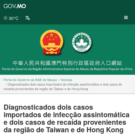
Portal
do
Governo
30°C
da
RAE
de
Macau
Portal do Governo da RAE de Macau
Notícias
Diagnosticados dois casos importados de infecção assintomática e dois casos de
recaída provenientes da região de Taiwan e de Hong Kong
Diagnosticados dois casos
importados de infecção assintomática
e dois casos de recaída provenientes
da região de Taiwan e de Hong Kong