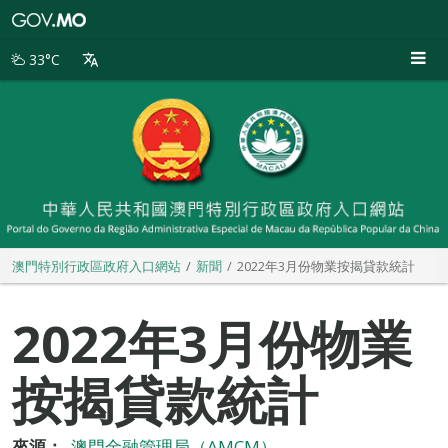
澳
門
特
33°C
別
行
政
區
政
府
入
口
網
站
澳門特別行政區政府入口網站
新聞
2022年3月份物業按揭貸款統計
2022年3月份物業
按揭貸款統計
來源：
澳門金融管理局（AMCM）