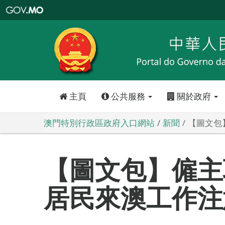
澳
門
特
別
行
政
區
政
府
入
口
網
站
主頁
公共服務
關於政府
澳門特別行政區政府入口網站
新聞
【圖文包
【圖文包】僱主
居民來澳工作注