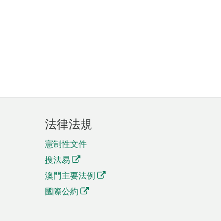
法律法規
憲制性文件
搜法易
澳門主要法例
國際公約