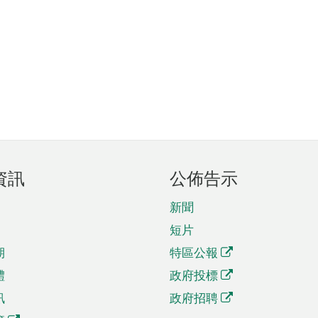
資訊
公佈告示
新聞
短片
期
特區公報
體
政府投標
訊
政府招聘