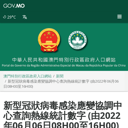
澳
門
特
29°C
別
行
政
區
政
府
入
口
網
站
澳門特別行政區政府入口網站
新聞
新型冠狀病毒感染應變協調中心查詢熱線統計數字 (由2022年06月06
日08H00至16H00)
新型冠狀病毒感染應變協調中
心查詢熱線統計數字 (由2022
年06月06日08H00至16H00)