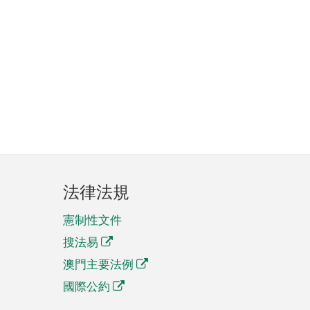
法律法規
憲制性文件
搜法易
澳門主要法例
國際公約