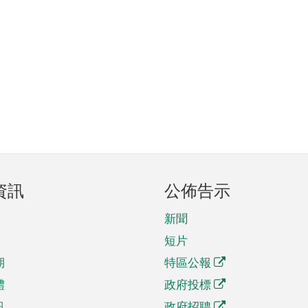
資訊
公佈告示
新聞
短片
期
特區公報
體
政府投標
訊
政府招聘