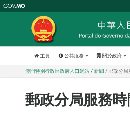
澳
門
特
別
行
政
區
政
府
入
口
網
站
主頁
公共服務
關於政府
澳門特別行政區政府入口網站
新聞
郵政分局
郵政分局服務時