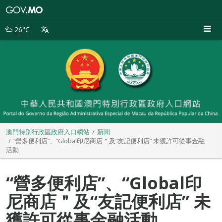
澳
門
特
26°C
別
行
政
區
政
府
入
口
網
站
澳門特別行政區政府入口網站
新聞
“營多便利店”、“Global印尼商店＂及“友記便利店” 未獲許可從事金融
活動
“營多便利店”、“Global印
尼商店＂及“友記便利店” 未
獲許可從事金融活動