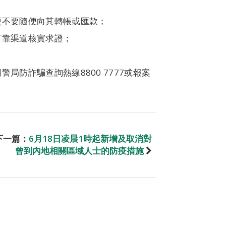
更不要隨便向其轉帳或匯款；
可靠渠道核實求證；
局防詐騙查詢熱線8800 7777或報案
下一篇：
6月18日凌晨1時起新增及取消對
曾到內地相關區域人士的防疫措施