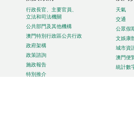
腳
菜
行政長官、主要官員、
天氣
立法和司法機關
單
交通
公共部門及其他機構
公眾假
澳門特別行政區公共行政
文娛康
政府架構
城市資
政策諮詢
澳門便
施政報告
統計數
特別推介
來澳旅遊
商務
計劃行程
貿易投
觀光
澳門經
娛樂消閒
中小企
購物
市場資