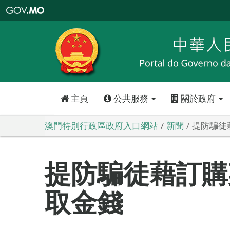
澳
門
特
別
行
政
區
政
府
入
口
網
站
主頁
公共服務
關於政府
澳門特別行政區政府入口網站
新聞
提防騙徒
提防騙徒藉訂購
取金錢