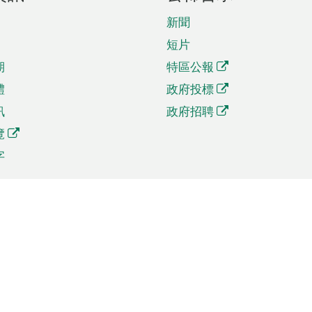
新聞
短片
期
特區公報
體
政府投標
訊
政府招聘
覽
字
及貿易
相關連結
資
手機應用程式目錄
貿會展
社交媒體目錄
商機和服務
專題網站目錄
訊
RSS訂閱目錄