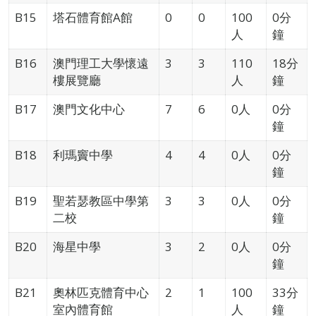
B15
塔石體育館A館
0
0
100
0分
人
鐘
B16
澳門理工大學懷遠
3
3
110
18分
樓展覽廳
人
鐘
B17
澳門文化中心
7
6
0人
0分
鐘
B18
利瑪竇中學
4
4
0人
0分
鐘
B19
聖若瑟教區中學第
3
3
0人
0分
二校
鐘
B20
海星中學
3
2
0人
0分
鐘
B21
奧林匹克體育中心
2
1
100
33分
室內體育館
人
鐘