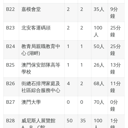
B22
嘉模會堂
2
2
35人
9分
鐘
B23
北安客運碼頭
2
2
100
25分
人
鐘
B24
教青局親職教育中
1
1
50人
25分
心 (湖畔)
鐘
B25
澳門保安部隊高等
1
1
26人
13分
學校
鐘
B26
街總石排灣家庭及
4
2
68人
11分
社區綜合服務中心
鐘
B27
澳門大學
0
0
70人
0分
鐘
B28
威尼斯人展覽館
50
35
100
1分
A、B、C館
人
鐘