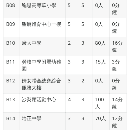
B08
鮑思高粵華小學
5
5
0人
0分
鐘
B09
望廈體育中心一樓
5
5
0人
0分
鐘
B10
廣大中學
2
3
80人
16分
鐘
B11
勞校中學附屬幼稚
3
3
15人
3分
園
鐘
B12
婦女聯合總會綜合
3
2
0人
0分
服務大樓
鐘
B13
沙梨頭活動中心
4
3
100
14分
人
鐘
B14
培正中學
3
3
70人
12分
鐘