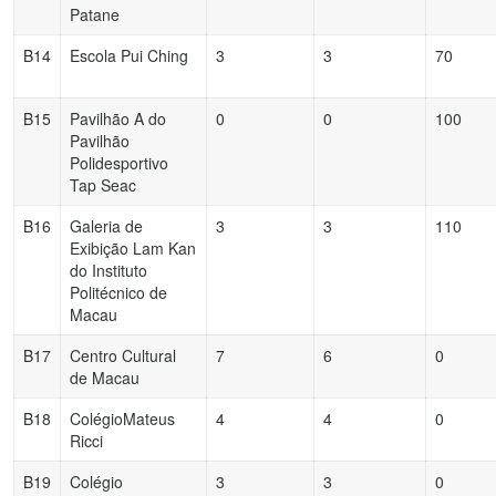
Patane
B14
Escola Pui Ching
3
3
70
B15
Pavilhão A do
0
0
100
Pavilhão
Polidesportivo
Tap Seac
B16
Galeria de
3
3
110
Exibição Lam Kan
do Instituto
Politécnico de
Macau
B17
Centro Cultural
7
6
0
de Macau
B18
ColégioMateus
4
4
0
Ricci
B19
Colégio
3
3
0