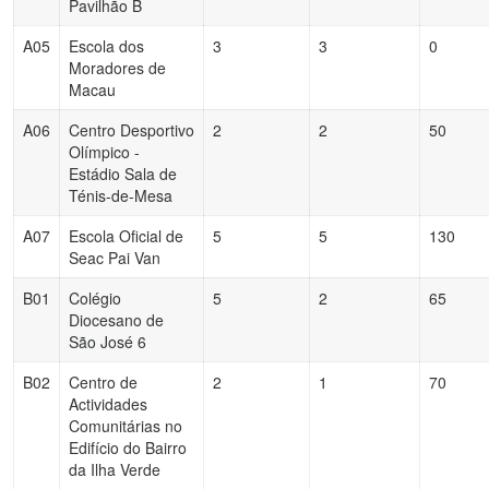
Pavilhão B
A05
Escola dos
3
3
0
Moradores de
Macau
A06
Centro Desportivo
2
2
50
Olímpico -
Estádio Sala de
Ténis-de-Mesa
A07
Escola Oficial de
5
5
130
Seac Pai Van
B01
Colégio
5
2
65
Diocesano de
São José 6
B02
Centro de
2
1
70
Actividades
Comunitárias no
Edifício do Bairro
da Ilha Verde