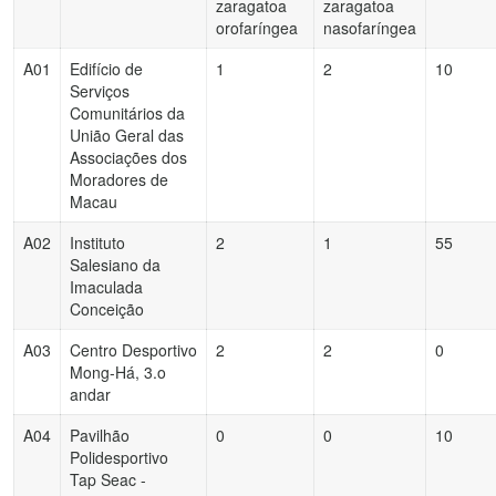
zaragatoa
zaragatoa
orofaríngea
nasofaríngea
A01
Edifício de
1
2
10
Serviços
Comunitários da
União Geral das
Associações dos
Moradores de
Macau
A02
Instituto
2
1
55
Salesiano da
Imaculada
Conceição
A03
Centro Desportivo
2
2
0
Mong-Há, 3.o
andar
A04
Pavilhão
0
0
10
Polidesportivo
Tap Seac -