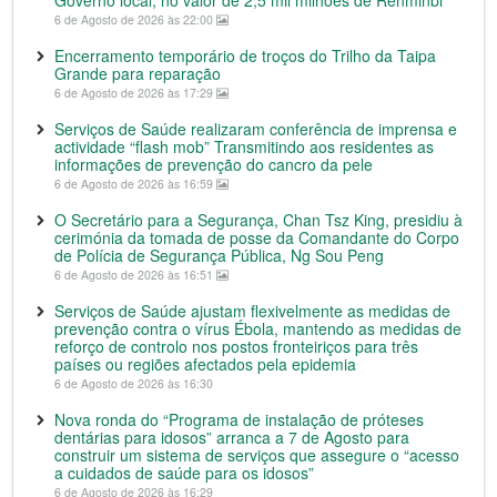
Governo local, no valor de 2,5 mil milhões de Renminbi
6 de Agosto de 2026 às 22:00
Encerramento temporário de troços do Trilho da Taipa
Grande para reparação
6 de Agosto de 2026 às 17:29
Serviços de Saúde realizaram conferência de imprensa e
actividade “flash mob” Transmitindo aos residentes as
informações de prevenção do cancro da pele
6 de Agosto de 2026 às 16:59
O Secretário para a Segurança, Chan Tsz King, presidiu à
cerimónia da tomada de posse da Comandante do Corpo
de Polícia de Segurança Pública, Ng Sou Peng
6 de Agosto de 2026 às 16:51
Serviços de Saúde ajustam flexivelmente as medidas de
prevenção contra o vírus Ébola, mantendo as medidas de
reforço de controlo nos postos fronteiriços para três
países ou regiões afectados pela epidemia
6 de Agosto de 2026 às 16:30
Nova ronda do “Programa de instalação de próteses
dentárias para idosos” arranca a 7 de Agosto para
construir um sistema de serviços que assegure o “acesso
a cuidados de saúde para os idosos”
6 de Agosto de 2026 às 16:29