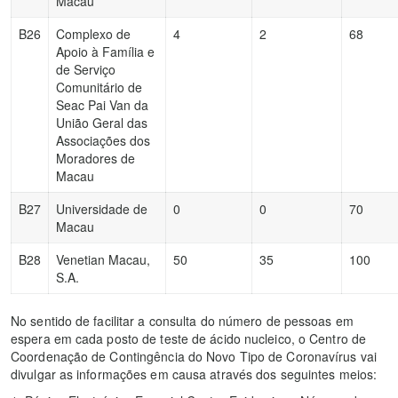
Macau
B26
Complexo de
4
2
68
Apoio à Família e
de Serviço
Comunitário de
Seac Pai Van da
União Geral das
Associações dos
Moradores de
Macau
B27
Universidade de
0
0
70
Macau
B28
Venetian Macau,
50
35
100
S.A.
No sentido de facilitar a consulta do número de pessoas em
espera em cada posto de teste de ácido nucleico, o Centro de
Coordenação de Contingência do Novo Tipo de Coronavírus vai
divulgar as informações em causa através dos seguintes meios: