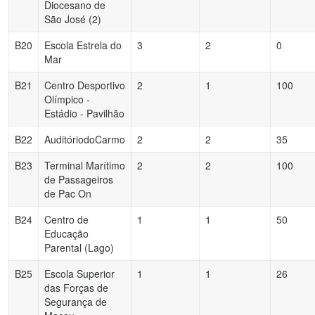
Diocesano de
São José (2)
B20
Escola Estrela do
3
2
0
Mar
B21
Centro Desportivo
2
1
100
Olímpico -
Estádio - Pavilhão
B22
AuditóriodoCarmo
2
2
35
B23
Terminal Marítimo
2
2
100
de Passageiros
de Pac On
B24
Centro de
1
1
50
Educação
Parental (Lago)
B25
Escola Superior
1
1
26
das Forças de
Segurança de