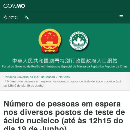
Portal
do
Governo
27°C
da
RAE
de
Macau
Portal do Governo da RAE de Macau
Notícias
Número de pessoas em espera nos diversos postos de teste de ácido nucleico (até
às 12h15 do dia 19 de Junho)
Número de pessoas em espera
nos diversos postos de teste de
ácido nucleico (até às 12h15 do
dia 19 de Junho)