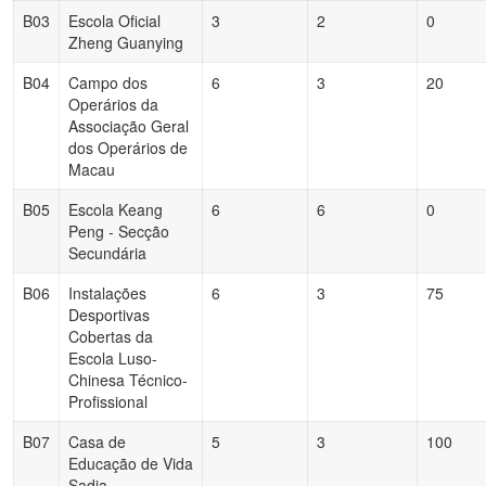
B03
Escola Oficial
3
2
0
Zheng Guanying
B04
Campo dos
6
3
20
Operários da
Associação Geral
dos Operários de
Macau
B05
Escola Keang
6
6
0
Peng - Secção
Secundária
B06
Instalações
6
3
75
Desportivas
Cobertas da
Escola Luso-
Chinesa Técnico-
Profissional
B07
Casa de
5
3
100
Educação de Vida
Sadia