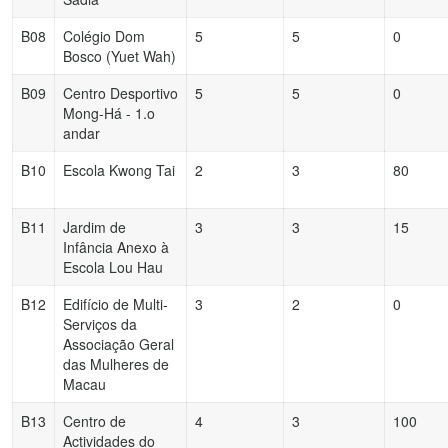
B08
Colégio Dom
5
5
0
Bosco (Yuet Wah)
B09
Centro Desportivo
5
5
0
Mong-Há - 1.o
andar
B10
Escola Kwong Tai
2
3
80
B11
Jardim de
3
3
15
Infância Anexo à
Escola Lou Hau
B12
Edifício de Multi-
3
2
0
Serviços da
Associação Geral
das Mulheres de
Macau
B13
Centro de
4
3
100
Actividades do