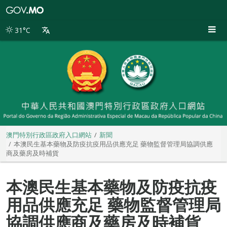
澳
門
特
31°C
別
行
政
區
政
府
入
口
網
站
澳門特別行政區政府入口網站
新聞
本澳民生基本藥物及防疫抗疫用品供應充足 藥物監督管理局協調供應
商及藥房及時補貨
本澳民生基本藥物及防疫抗疫
用品供應充足 藥物監督管理局
協調供應商及藥房及時補貨