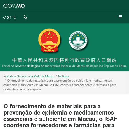
Portal
do
Governo
31°C
da
RAE
de
Macau
Portal do Governo da RAE de Macau
Notícias
O fornecimento de materiais para a prevenção de epidemia e medicamentos
essenciais é suficiente em Macau, o ISAF coordena fornecedores e farmácias para
reabastecimento atempado
O fornecimento de materiais para a
prevenção de epidemia e medicamentos
essenciais é suficiente em Macau, o ISAF
coordena fornecedores e farmácias para