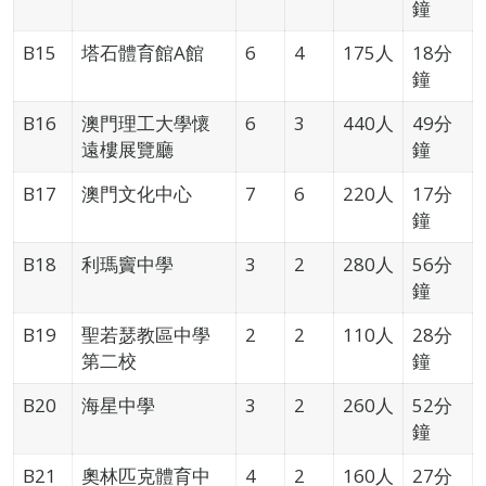
鐘
B15
塔石體育館A館
6
4
175人
18分
鐘
B16
澳門理工大學懷
6
3
440人
49分
遠樓展覽廳
鐘
B17
澳門文化中心
7
6
220人
17分
鐘
B18
利瑪竇中學
3
2
280人
56分
鐘
B19
聖若瑟教區中學
2
2
110人
28分
第二校
鐘
B20
海星中學
3
2
260人
52分
鐘
B21
奧林匹克體育中
4
2
160人
27分