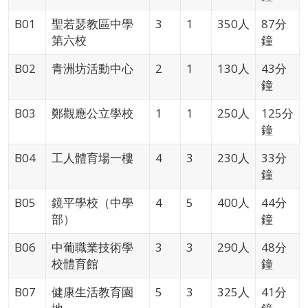
B01
聖若瑟教區中學
3
1
350人
87分
第六校
鐘
B02
青洲坊活動中心
2
1
130人
43分
鐘
B03
鄭觀應公立學校
1
1
250人
125分
鐘
B04
工人體育場一樓
4
3
230人
33分
鐘
B05
鏡平學校（中學
4
5
400人
44分
部）
鐘
B06
中葡職業技術學
3
3
290人
48分
校體育館
鐘
B07
健康生活教育園
5
3
325人
41分