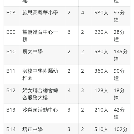
地
鐘
B08
鮑思高粵華小學
2
4
580人
97分
鐘
B09
望廈體育中心一
6
2
220人
28分
樓
鐘
B10
廣大中學
2
2
580人
145分
鐘
B11
勞校中學附屬幼
2
2
360人
90分
稚園
鐘
B12
婦女聯合總會綜
4
3
128人
18分
合服務大樓
鐘
B13
沙梨頭活動中心
3
2
210人
42分
鐘
B14
培正中學
3
2
510人
102分