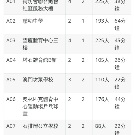
A01
街坊會聯合總會
4
2
225人
38分
社區服務大樓
鐘
A02
慈幼中學
2
1
193人
64分
鐘
A03
望廈體育中心三
4
1
225人
45分
樓
鐘
A04
塔石體育館B館
2
2
105人
26分
鐘
A05
澳門坊眾學校
3
2
110人
22分
鐘
A06
奧林匹克體育中
2
2
176人
44分
心運動場乒乓球
鐘
室
A07
石排灣公立學校
2
2
88人
22分
鐘