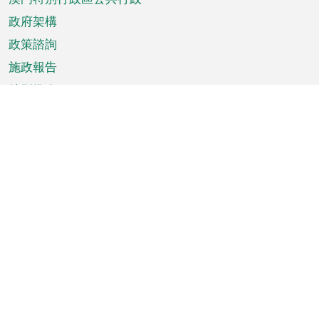
政府架構
政策諮詢
施政報告
特別推介
澳門資訊
天氣
交通
公眾假期
文娛康體
城市資訊
澳門便覽
統計數字