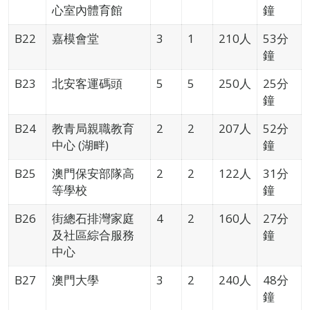
心室內體育館
鐘
B22
嘉模會堂
3
1
210人
53分
鐘
B23
北安客運碼頭
5
5
250人
25分
鐘
B24
教青局親職教育
2
2
207人
52分
中心 (湖畔)
鐘
B25
澳門保安部隊高
2
2
122人
31分
等學校
鐘
B26
街總石排灣家庭
4
2
160人
27分
及社區綜合服務
鐘
中心
B27
澳門大學
3
2
240人
48分
鐘