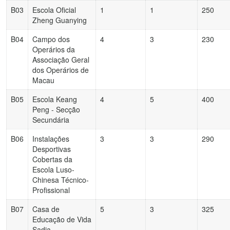
B03
Escola Oficial
1
1
250
Zheng Guanying
B04
Campo dos
4
3
230
Operários da
Associação Geral
dos Operários de
Macau
B05
Escola Keang
4
5
400
Peng - Secção
Secundária
B06
Instalações
3
3
290
Desportivas
Cobertas da
Escola Luso-
Chinesa Técnico-
Profissional
B07
Casa de
5
3
325
Educação de Vida
Sadia