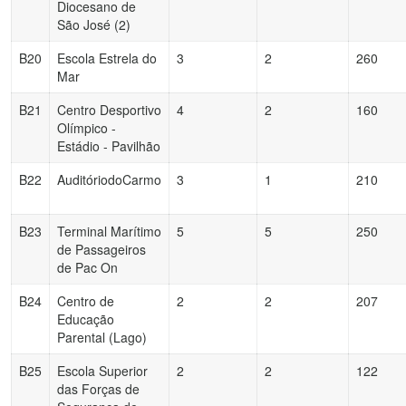
Diocesano de
São José (2)
B20
Escola Estrela do
3
2
260
Mar
B21
Centro Desportivo
4
2
160
Olímpico -
Estádio - Pavilhão
B22
AuditóriodoCarmo
3
1
210
B23
Terminal Marítimo
5
5
250
de Passageiros
de Pac On
B24
Centro de
2
2
207
Educação
Parental (Lago)
B25
Escola Superior
2
2
122
das Forças de