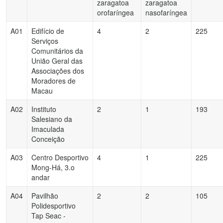
zaragatoa
zaragatoa
orofaríngea
nasofaríngea
A01
Edifício de
4
2
225
Serviços
Comunitários da
União Geral das
Associações dos
Moradores de
Macau
A02
Instituto
2
1
193
Salesiano da
Imaculada
Conceição
A03
Centro Desportivo
4
1
225
Mong-Há, 3.o
andar
A04
Pavilhão
2
2
105
Polidesportivo
Tap Seac -