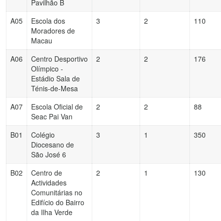
Pavilhão B
A05
Escola dos
3
2
110
Moradores de
Macau
A06
Centro Desportivo
2
2
176
Olímpico -
Estádio Sala de
Ténis-de-Mesa
A07
Escola Oficial de
2
2
88
Seac Pai Van
B01
Colégio
3
1
350
Diocesano de
São José 6
B02
Centro de
2
1
130
Actividades
Comunitárias no
Edifício do Bairro
da Ilha Verde