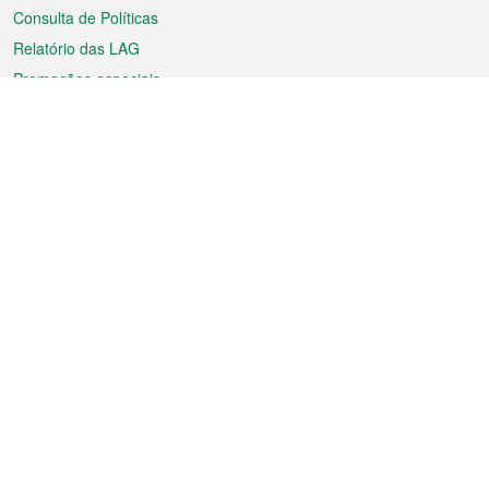
Consulta de Políticas
Relatório das LAG
Promoções especiais
Sobre a RAEM
Tempo
Transporte
Feriados
Cultura e lazer
Informação de Macau
Ficheiro sobre Macau
Estatísticas
Anúncios
Notícias