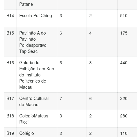
Patane
B14
Escola Pui Ching
3
2
510
B15
Pavilhão A do
6
4
175
Pavilhão
Polidesportivo
Tap Seac
B16
Galeria de
6
3
440
Exibição Lam Kan
do Instituto
Politécnico de
Macau
B17
Centro Cultural
7
6
220
de Macau
B18
ColégioMateus
3
2
280
Ricci
B19
Colégio
2
2
110