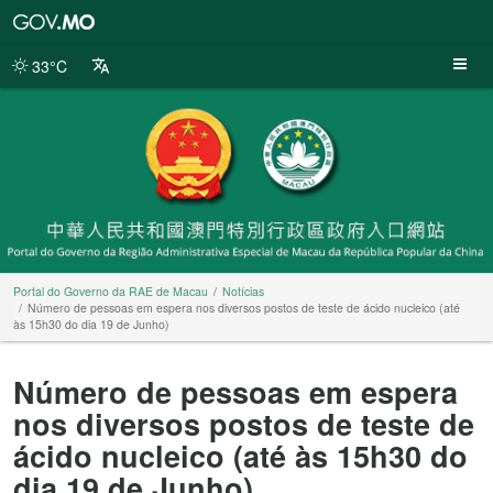
Portal
do
Governo
33°C
da
RAE
de
Macau
Portal do Governo da RAE de Macau
Notícias
Número de pessoas em espera nos diversos postos de teste de ácido nucleico (até
às 15h30 do dia 19 de Junho)
Número de pessoas em espera
nos diversos postos de teste de
ácido nucleico (até às 15h30 do
dia 19 de Junho)