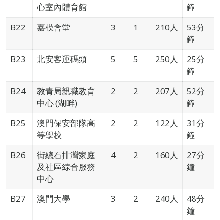
心室內體育館
鐘
B22
嘉模會堂
3
1
210人
53分
鐘
B23
北安客運碼頭
5
5
250人
25分
鐘
B24
教青局親職教育
2
2
207人
52分
中心 (湖畔)
鐘
B25
澳門保安部隊高
2
2
122人
31分
等學校
鐘
B26
街總石排灣家庭
4
2
160人
27分
及社區綜合服務
鐘
中心
B27
澳門大學
3
2
240人
48分
鐘