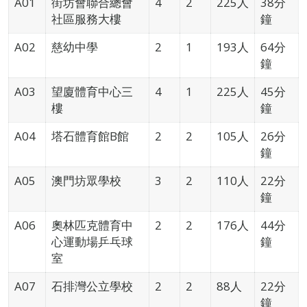
A01
街坊會聯合總會
4
2
225人
38分
社區服務大樓
鐘
A02
慈幼中學
2
1
193人
64分
鐘
A03
望廈體育中心三
4
1
225人
45分
樓
鐘
A04
塔石體育館B館
2
2
105人
26分
鐘
A05
澳門坊眾學校
3
2
110人
22分
鐘
A06
奧林匹克體育中
2
2
176人
44分
心運動場乒乓球
鐘
室
A07
石排灣公立學校
2
2
88人
22分
鐘