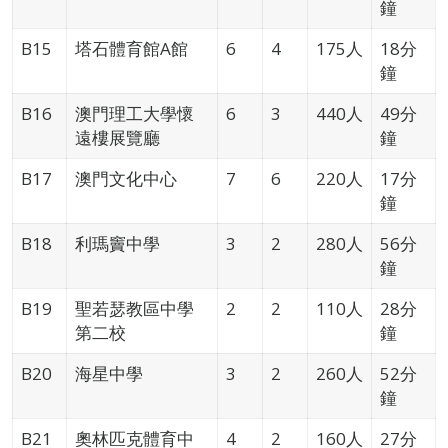
鐘
B15
塔石體育館A館
6
4
175人
18分
鐘
B16
澳門理工大學懷
6
3
440人
49分
遠樓展覽廳
鐘
B17
澳門文化中心
7
6
220人
17分
鐘
B18
利瑪竇中學
3
2
280人
56分
鐘
B19
聖若瑟教區中學
2
2
110人
28分
第二校
鐘
B20
海星中學
3
2
260人
52分
鐘
B21
奧林匹克體育中
4
2
160人
27分