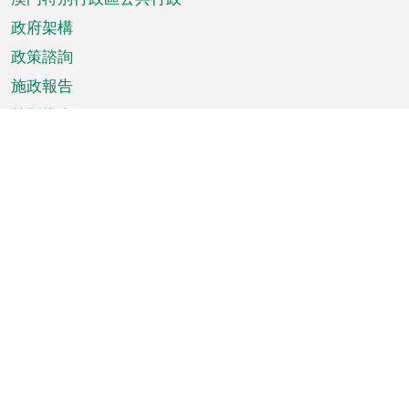
政府架構
政策諮詢
施政報告
特別推介
澳門資訊
天氣
交通
公眾假期
文娛康體
城市資訊
澳門便覽
統計數字