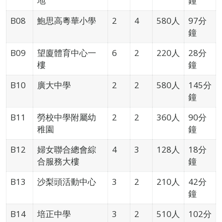
地
鐘
B08
鮑思高粵華小學
2
4
580人
97分
鐘
B09
望廈體育中心一
6
2
220人
28分
樓
鐘
B10
廣大中學
2
2
580人
145分
鐘
B11
勞校中學附屬幼
2
2
360人
90分
稚園
鐘
B12
婦女聯合總會綜
4
3
128人
18分
合服務大樓
鐘
B13
沙梨頭活動中心
3
2
210人
42分
鐘
B14
培正中學
3
2
510人
102分