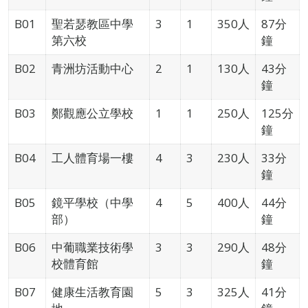
B01
聖若瑟教區中學
3
1
350人
87分
第六校
鐘
B02
青洲坊活動中心
2
1
130人
43分
鐘
B03
鄭觀應公立學校
1
1
250人
125分
鐘
B04
工人體育場一樓
4
3
230人
33分
鐘
B05
鏡平學校（中學
4
5
400人
44分
部）
鐘
B06
中葡職業技術學
3
3
290人
48分
校體育館
鐘
B07
健康生活教育園
5
3
325人
41分