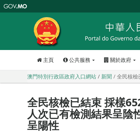
澳
門
特
別
行
政
區
政
府
入
口
網
站
主頁
公共服務
關於政府
澳門特別行政區政府入口網站
新聞
全民核檢已
全民核檢已結束 採樣652,5
人次已有檢測結果呈陰性
呈陽性