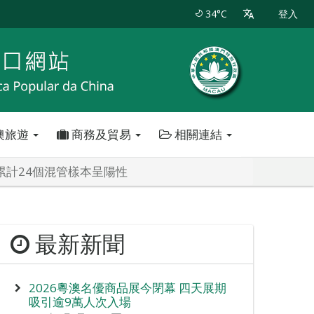
34°C
登入
澳旅遊
商務及貿易
相關連結
性 累計24個混管樣本呈陽性
最新新聞
2026粵澳名優商品展今閉幕 四天展期
吸引逾9萬人次入場