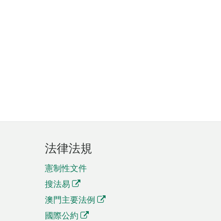
法律法規
憲制性文件
搜法易
澳門主要法例
國際公約