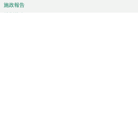
施政報告
特別推介
澳門資訊
天氣
交通
公眾假期
文娛康體
城市資訊
澳門便覽
統計數字
公佈告示
新聞