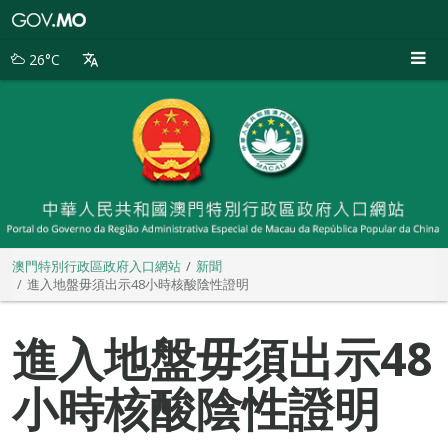
澳
門
特
26°C
別
行
政
區
政
府
入
口
網
站
澳門特別行政區政府入口網站
新聞
進入地盤毋須出示48小時核酸陰性證明
進入地盤毋須出示48
小時核酸陰性證明