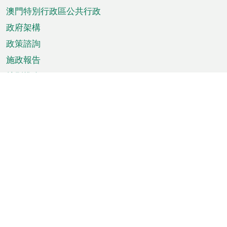
澳門特別行政區公共行政
政府架構
政策諮詢
施政報告
特別推介
澳門資訊
天氣
交通
公眾假期
文娛康體
城市資訊
澳門便覽
統計數字