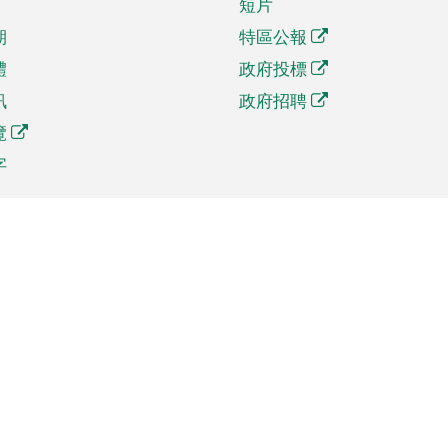
短片
期
特區公報
體
政府投標
訊
政府招聘
覽
字
及貿易
相關連結
資
手機應用程式目錄
貿會展
社交媒體目錄
商機和服務
專題網站目錄
訊
RSS訂閱目錄
權
表格下載