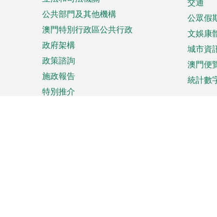
單
交通
公共部門及其他機構
公眾假
澳門特別行政區公共行政
文娛康
政府架構
城市資
政策諮詢
澳門便
施政報告
統計數
特別推介
來澳旅遊
商務
計劃行程
貿易投
觀光
澳門經
娛樂消閒
中小企
購物
市場資
節日盛事
知識產