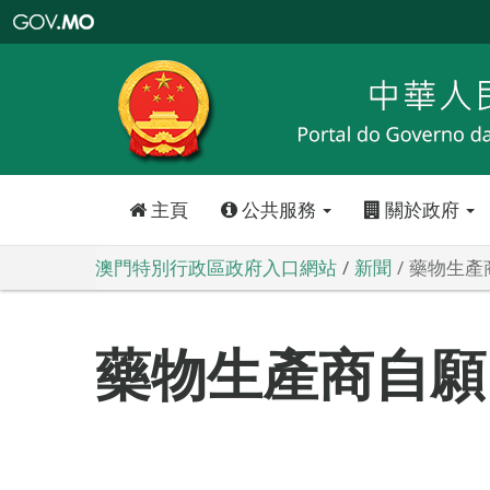
澳
門
特
別
行
政
區
政
府
入
口
網
站
主頁
公共服務
關於政府
澳門特別行政區政府入口網站
新聞
藥物生產
藥物生產商自願