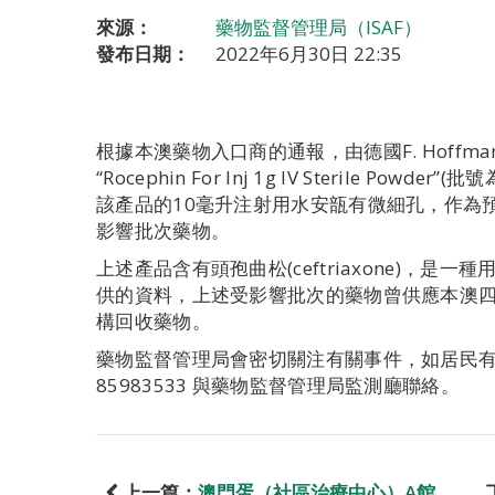
來源：
藥物監督管理局（ISAF）
發布日期：
2022年6月30日 22:35
根據本澳藥物入口商的通報，由德國F. Hoffmann
“Rocephin For Inj 1g IV Sterile Po
該產品的10毫升注射用水安瓿有微細孔，作為
影響批次藥物。
上述產品含有頭孢曲松(ceftriaxone)，是
供的資料，上述受影響批次的藥物曾供應本澳
構回收藥物。
藥物監督管理局會密切關注有關事件，如居民
85983533 與藥物監督管理局監測廳聯絡。
上一篇：
澳門蛋（社區治療中心）A館