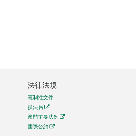
法律法規
憲制性文件
搜法易
澳門主要法例
國際公約