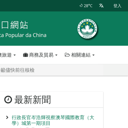
28°C
登入
澳旅遊
商務及貿易
相關連結
呼籲儘快前往核檢
最新新聞
行政長官岑浩輝視察澳琴國際教育（大
學）城第一期項目