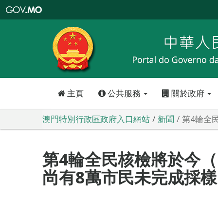
澳
門
特
別
行
政
區
政
府
入
口
網
站
主頁
公共服務
關於政府
澳門特別行政區政府入口網站
新聞
第4輪全
第4輪全民核檢將於今（
尚有8萬市民未完成採樣