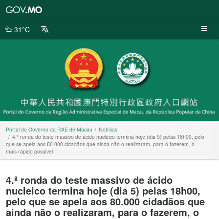
Portal
do
Governo
31°C
da
RAE
de
Macau
Portal do Governo da RAE de Macau
Notícias
4.ª ronda do teste massivo de ácido nucleico termina hoje (dia 5) pelas 18h00, pelo
que se apela aos 80.000 cidadãos que ainda não o realizaram, para o fazerem, o
mais rápido possível
4.ª ronda do teste massivo de ácido
nucleico termina hoje (dia 5) pelas 18h00,
pelo que se apela aos 80.000 cidadãos que
ainda não o realizaram, para o fazerem, o