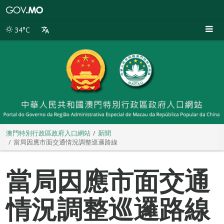
澳
門
特
34°C
別
行
政
區
政
府
入
口
網
站
澳門特別行政區政府入口網站
新聞
當局因應市面交通情況調整巡邏路線
當局因應市面交通
情況調整巡邏路線