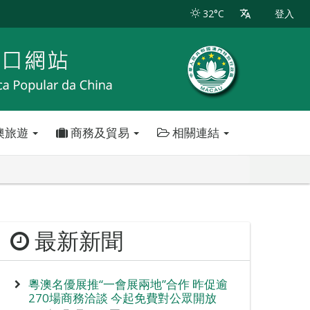
32°C
登入
澳旅遊
商務及貿易
相關連結
最新新聞
粵澳名優展推“一會展兩地”合作 昨促逾
270場商務洽談 今起免費對公眾開放