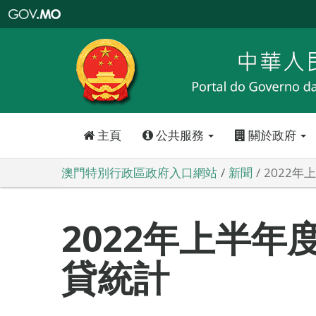
澳
門
特
別
行
政
區
政
府
入
口
網
站
主頁
公共服務
關於政府
澳門特別行政區政府入口網站
新聞
2022
2022年上半年
貸統計