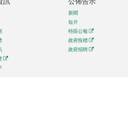
資訊
公佈告示
新聞
短片
期
特區公報
體
政府投標
訊
政府招聘
覽
字
及貿易
相關連結
資
手機應用程式目錄
貿會展
社交媒體目錄
商機和服務
專題網站目錄