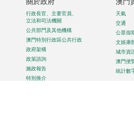
關於政府
澳門
腳
菜
行政長官、主要官員、
天氣
立法和司法機關
單
交通
公共部門及其他機構
公眾假
澳門特別行政區公共行政
文娛康
政府架構
城市資
政策諮詢
澳門便
施政報告
統計數
特別推介
來澳旅遊
商務
計劃行程
貿易投
觀光
澳門經
娛樂消閒
中小企