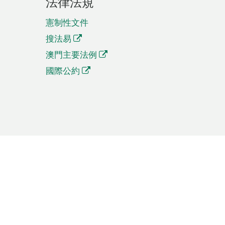
法律法規
憲制性文件
搜法易
澳門主要法例
國際公約