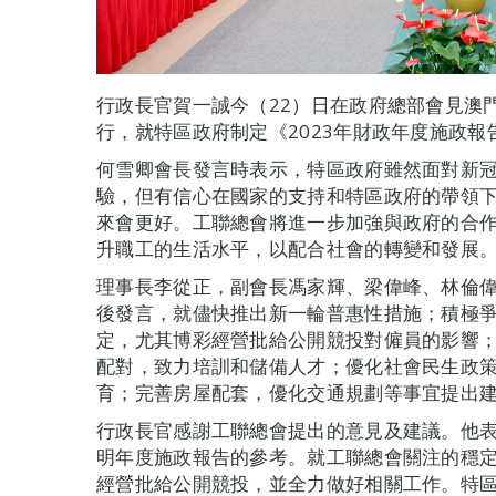
行政長官賀一誠今（22）日在政府總部會見澳
行，就特區政府制定《2023年財政年度施政
何雪卿會長發言時表示，特區政府雖然面對新
驗，但有信心在國家的支持和特區政府的帶領
來會更好。工聯總會將進一步加強與政府的合
升職工的生活水平，以配合社會的轉變和發展
理事長李從正，副會長馮家輝、梁偉峰、林倫
後發言，就儘快推出新一輪普惠性措施；積極
定，尤其博彩經營批給公開競投對僱員的影響
配對，致力培訓和儲備人才；優化社會民生政
育；完善房屋配套，優化交通規劃等事宜提出
行政長官感謝工聯總會提出的意見及建議。他
明年度施政報告的參考。就工聯總會關注的穩
經營批給公開競投，並全力做好相關工作。特