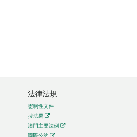
法律法規
憲制性文件
搜法易
澳門主要法例
國際公約