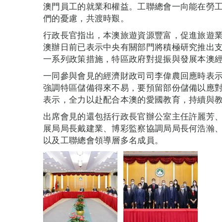
澳門員工的就業和權益。工聯總會一向能在勞
們的憂慮，共渡時艱。
行政長官指出，本澳旅遊資源豐富，促進旅遊
澳辦日前已表示中央有關部門將積極研究推出
一系列政策措施，特區政府對提振與發展本澳
一同參與會見的經濟財政司司李偉農回應時表
強調特區儲備得來不易，要預留部份儲備以應
表示，全力以赴配合本澳的愛國教育，持續與
出席會見的還包括行政長官辦公室主任許麗芳
展局局長戴建業、博彩監察協調局局長何浩瀚
以及工聯總會領導層多名成員。