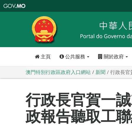
澳
門
特
別
行
政
區
政
府
入
口
網
站
主頁
公共服務
關於政府
澳門特別行政區政府入口網站
新聞
行政長官
行政長官賀一誠
政報告聽取工聯