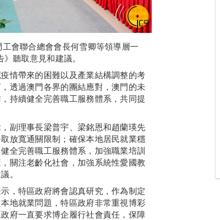
門工會聯合總會會長何雪卿等領導層一
報告》聽取意見和建議。
冠疫情帶來的困難以及產業結構調整的考
下，透過澳門各界的團結應對，澳門的未
作，持續健全完善職工服務體系，共同提
。
偉，副理事長梁普宇、梁銘恩和趙蘭瑛先
爭取放寬通關限制；確保本地居民就業穩
；健全完善職工服務體系，加強職業培訓
策，關注老齡化社會，加強系統性愛國教
建議。
表示，特區政府將會認真研究，作為制定
定本地就業問題，特區政府非常重視博彩
區政府一直要求博企履行社會責任，保障