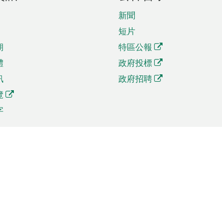
新聞
短片
期
特區公報
體
政府投標
訊
政府招聘
覽
字
及貿易
相關連結
資
手機應用程式目錄
貿會展
社交媒體目錄
商機和服務
專題網站目錄
訊
RSS訂閱目錄