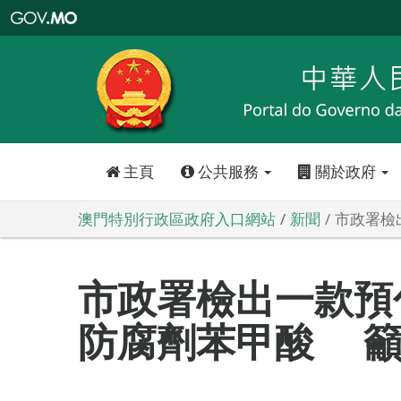
澳
門
特
別
行
政
區
政
府
入
口
網
站
主頁
公共服務
關於政府
澳門特別行政區政府入口網站
新聞
市政署檢
市政署檢出一款預
防腐劑苯甲酸 籲