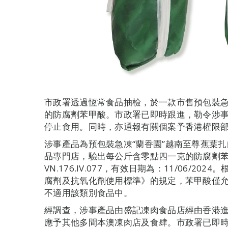
市政署透過恆常食品抽檢，於一款市售預包裝
的防腐劑苯甲酸。市政署已即時跟進，勒令涉
停止食用。同時，亦通報有關個案予香港權限
涉事產品為預包裝急凍“蘭香園”越南至尊蕉葉
品專門店，驗出每公斤含零點四一克的防腐劑
VN.176.IV.077，有效日期為：11/06/20
腐劑及抗氧化劑使用標準》的規定，苯甲酸僅
不適用該類別食品中。
經調查，涉事產品由盛記凍肉食品店經由香港
應予其他多間本澳凍肉店及食肆。市政署已即