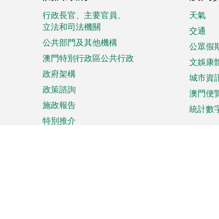
腳
菜
行政長官、主要官員、
天氣
立法和司法機關
單
交通
公共部門及其他機構
公眾假
澳門特別行政區公共行政
文娛康
政府架構
城市資
政策諮詢
澳門便
施政報告
統計數
特別推介
來澳旅遊
商務
計劃行程
貿易投
觀光
澳門經
娛樂消閒
中小企
購物
市場資