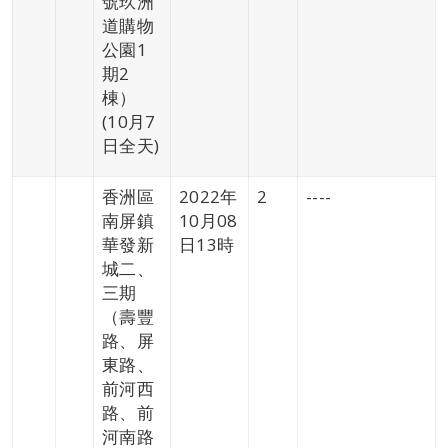
號玖洲
道購物
公園1
期2
棟）
(10月7
日全天)
香洲區
2022年
2
----
南屏鎮
10月08
華發新
日13時
城二、
三期
（壽豐
路、屏
東路、
前河西
路、前
河南路