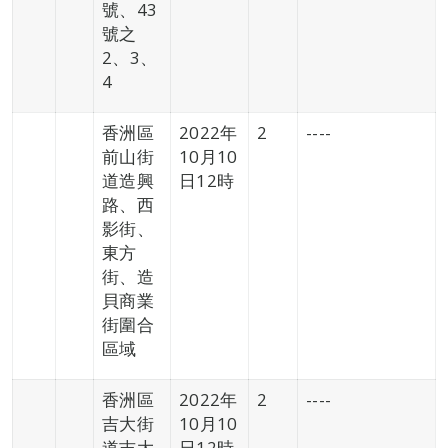
號、43
號之
2、3、
4
香洲區
2022年
2
----
前山街
10月10
道造興
日12時
路、西
影街、
東方
街、造
貝商業
街圍合
區域
香洲區
2022年
2
----
吉大街
10月10
道吉大
日12時