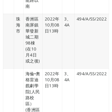
龍路以
南
珠
香洲區
2022年
3、
494/A/SS/2022
海
南屏鎮
10月08
4A
市
華發新
日13時
城二期
98棟
(在10
月4日
或之後)
海倫•奧
2022年
3、
494/A/SS/2022
格雷迪
10月08
4A
戲劇學
日13時
院(人民
路校
區）
(香洲區