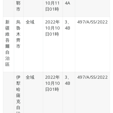
鄲
10月11
4A
市
日01時
新
烏
全域
2022年
3、
497/A/SS/2022
疆
魯
10月10
4B
維
木
日01時
吾
齊
爾
市
自
治
區
伊
全域
2022年
3、
497/A/SS/2022
犁
10月10
4B
哈
日01時
薩
克
自