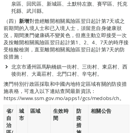
泉區、回民區、新城區、土默特左旗、賽罕區、托克
托縣、武川縣。
（四）
新增
對曾經離開相關風險區翌日起計第7天或之
前期間的入境人士和已入境人士，須留意自身健康狀
況，期間澳門健康碼不變黃色，但應主動立即接受一次
及按離開相關風險區翌日起計第1、2、4、7天的時序接
受核酸檢測，直至離開相關風險區翌日起計第7天的防
疫措施：
北京市通州區馬駒橋鎮一街村、三街村、東店村、西
後街村、大葛莊村、北門口村、辛屯村。
澳門特別行政區採取和中國內地特定區域有關的防疫措
施表格，可進入以下連結查閱最新資訊：
https://www.ssm.gov.mo/apps1/gcs/medobs/ch。
省
/
城
區域
生效時
防
相關公告
自
市
間
疫
治
措
區
/
施