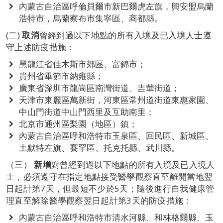
內蒙古自治區呼倫貝爾市新巴爾虎左旗，興安盟烏蘭
浩特市，烏蘭察布市集寧區、商都縣。
(二)
取消
曾經到過以下地點的所有入境及已入境人士遵
守上述防疫措施：
黑龍江省佳木斯市郊區、富錦市；
貴州省畢節市納雍縣；
廣東省深圳市龍崗區南灣街道、吉華街道；
天津市東麗區萬新街，河東區常州道街道東惠家園、
中山門街道中山門西里及互助南里；
北京市通州區梨園（地區）鎮；
內蒙古自治區呼和浩特市玉泉區、回民區、新城區、
土默特左旗、賽罕區、托克托縣、武川縣。
（三）
新增
對曾經到過以下地點的所有入境及已入境人
士，必須遵守在指定地點接受醫學觀察直至離開當地翌
日起計第7天，但最短不少於5天；隨後進行自我健康管
理直至解除醫學觀察翌日起計第3天的防疫措施：
內蒙古自治區呼和浩特市清水河縣、和林格爾縣、玉