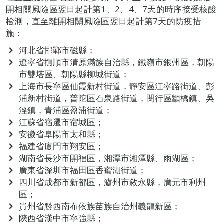
開相關風險區翌日起計第1、2、4、7天的時序接受核酸
檢測，直至離開相關風險區翌日起計第7天的防疫措
施：
河北省邯鄲市磁縣；
遼寧省撫順市清原滿族自治縣，鐵嶺市銀州區，朝陽
市雙塔區、朝陽縣柳城街道；
上海市長寧區仙霞新村街道，靜安區江寧路街道、彭
浦新村街道，普陀區石泉路街道，閔行區顓橋鎮、吳
涇鎮，青浦區盈浦街道；
江蘇省宿遷市宿城區；
安徽省阜陽市太和縣；
福建省廈門市翔安區；
湖南省長沙市開福區，湘潭市湘潭縣、雨湖區；
廣東省深圳市福田區香蜜湖街道；
四川省成都市新都區，瀘州市敘永縣，廣元市利州
區；
貴州省黔西南布依族苗族自治州義龍新區；
陝西省漢中市寧強縣；