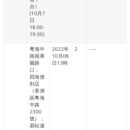
台）
(10月7
日
18:00-
19:30)
粵海中
2022年
2
----
路蘋果
10月08
園路
日13時
口；
四海便
利店
（香洲
區粵海
中路
2300
號）；
易站連