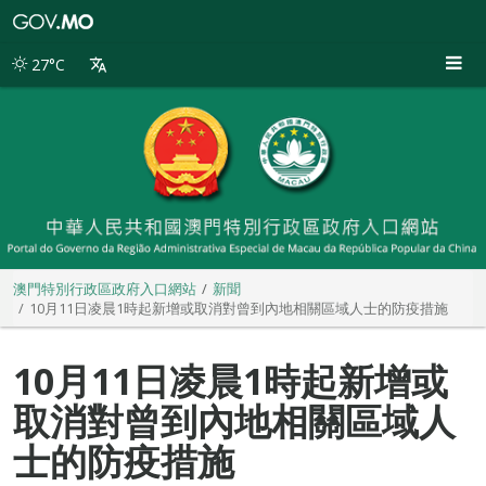
澳
門
特
27°C
別
行
政
區
政
府
入
口
網
站
澳門特別行政區政府入口網站
新聞
10月11日凌晨1時起新增或取消對曾到內地相關區域人士的防疫措施
10月11日凌晨1時起新增或
取消對曾到內地相關區域人
士的防疫措施