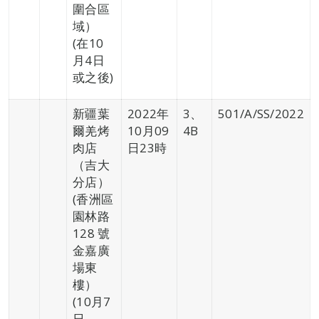
圍合區
域）
(在10
月4日
或之後)
新疆葉
2022年
3、
501/A/SS/2022
爾羌烤
10月09
4B
肉店
日23時
（吉大
分店）
(香洲區
園林路
128 號
金嘉廣
場東
樓）
(10月7
日