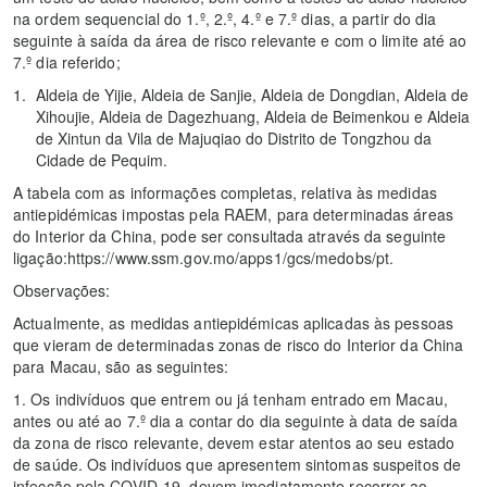
na ordem sequencial do 1.º, 2.º, 4.º e 7.º dias, a partir do dia
seguinte à saída da área de risco relevante e com o limite até ao
7.º dia referido;
Aldeia de Yijie, Aldeia de Sanjie, Aldeia de Dongdian, Aldeia de
Xihoujie, Aldeia de Dagezhuang, Aldeia de Beimenkou e Aldeia
de Xintun da Vila de Majuqiao do Distrito de Tongzhou da
Cidade de Pequim.
A tabela com as informações completas, relativa às medidas
antiepidémicas impostas pela RAEM, para determinadas áreas
do Interior da China, pode ser consultada através da seguinte
ligação:https://www.ssm.gov.mo/apps1/gcs/medobs/pt.
Observações:
Actualmente, as medidas antiepidémicas aplicadas às pessoas
que vieram de determinadas zonas de risco do Interior da China
para Macau, são as seguintes:
1. Os indivíduos que entrem ou já tenham entrado em Macau,
antes ou até ao 7.º dia a contar do dia seguinte à data de saída
da zona de risco relevante, devem estar atentos ao seu estado
de saúde. Os indivíduos que apresentem sintomas suspeitos de
infecção pela COVID-19, devem imediatamente recorrer ao