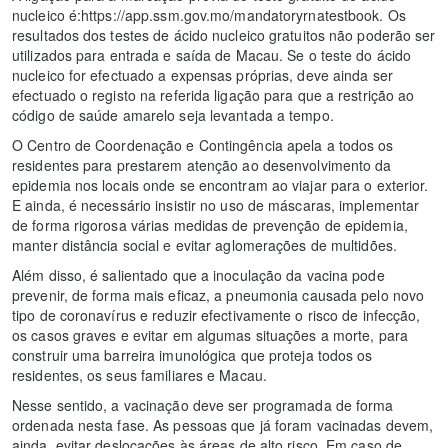
nucleico é:https://app.ssm.gov.mo/mandatoryrnatestbook. Os
resultados dos testes de ácido nucleico gratuitos não poderão ser
utilizados para entrada e saída de Macau. Se o teste do ácido
nucleico for efectuado a expensas próprias, deve ainda ser
efectuado o registo na referida ligação para que a restrição ao
código de saúde amarelo seja levantada a tempo.
O Centro de Coordenação e Contingência apela a todos os
residentes para prestarem atenção ao desenvolvimento da
epidemia nos locais onde se encontram ao viajar para o exterior.
E ainda, é necessário insistir no uso de máscaras, implementar
de forma rigorosa várias medidas de prevenção de epidemia,
manter distância social e evitar aglomerações de multidões.
Além disso, é salientado que a inoculação da vacina pode
prevenir, de forma mais eficaz, a pneumonia causada pelo novo
tipo de coronavírus e reduzir efectivamente o risco de infecção,
os casos graves e evitar em algumas situações a morte, para
construir uma barreira imunológica que proteja todos os
residentes, os seus familiares e Macau.
Nesse sentido, a vacinação deve ser programada de forma
ordenada nesta fase. As pessoas que já foram vacinadas devem,
ainda, evitar deslocações às áreas de alto risco. Em caso de