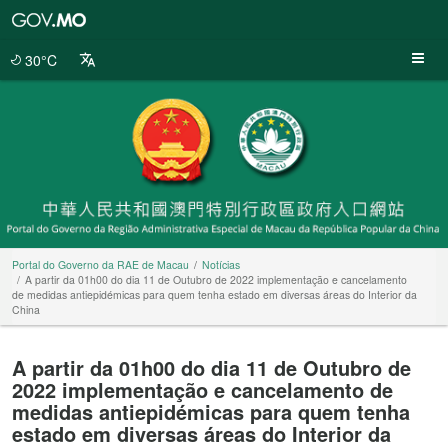
Portal
do
Governo
30°C
da
RAE
de
Macau
Portal do Governo da RAE de Macau
Notícias
A partir da 01h00 do dia 11 de Outubro de 2022 implementação e cancelamento
de medidas antiepidémicas para quem tenha estado em diversas áreas do Interior da
China
A partir da 01h00 do dia 11 de Outubro de
2022 implementação e cancelamento de
medidas antiepidémicas para quem tenha
estado em diversas áreas do Interior da