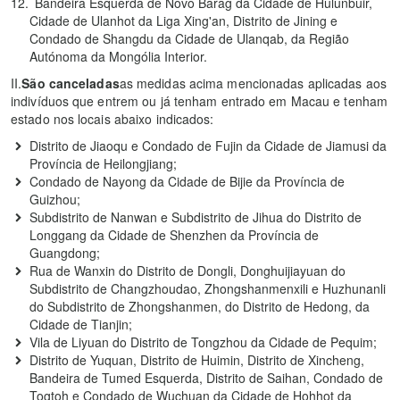
Bandeira Esquerda de Novo Barag da Cidade de Hulunbuir,
Cidade de Ulanhot da Liga Xing'an, Distrito de Jining e
Condado de Shangdu da Cidade de Ulanqab, da Região
Autónoma da Mongólia Interior.
II.
São canceladas
as medidas acima mencionadas aplicadas aos
indivíduos que entrem ou já tenham entrado em Macau e tenham
estado nos locais abaixo indicados:
Distrito de Jiaoqu e Condado de Fujin da Cidade de Jiamusi da
Província de Heilongjiang;
Condado de Nayong da Cidade de Bijie da Província de
Guizhou;
Subdistrito de Nanwan e Subdistrito de Jihua do Distrito de
Longgang da Cidade de Shenzhen da Província de
Guangdong;
Rua de Wanxin do Distrito de Dongli, Donghuijiayuan do
Subdistrito de Changzhoudao, Zhongshanmenxili e Huzhunanli
do Subdistrito de Zhongshanmen, do Distrito de Hedong, da
Cidade de Tianjin;
Vila de Liyuan do Distrito de Tongzhou da Cidade de Pequim;
Distrito de Yuquan, Distrito de Huimin, Distrito de Xincheng,
Bandeira de Tumed Esquerda, Distrito de Saihan, Condado de
Togtoh e Condado de Wuchuan da Cidade de Hohhot da