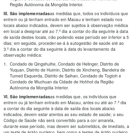
Região Autónoma da Mongólia Interior.
III. São implementadas
as medidas que, todos os indivíduos que
entrem ou já tenham entrado em Macau e tenham estado nos
locais abaixo indicados, devem ser sujeitos à observação médica
em local a designar até ao 7.º dia a contar do dia seguinte à data
de saída destes locais, não podendo esse período ser inferior a 5
dias; em seguida, proceder-se-á à autogestão de saúde até ao
3.º dia a contar do dia seguinte à data do levantamento da
observação médica:
Condado de Qingshuihe, Condado de Helinger, Distrito de
Yuquan, Distrito de Huimin, Distrito de Xincheng, Bandeira de
Tumed Esquerda, Distrito de Saihan, Condado de Togtoh e
Condado de Wuchuan da Cidade de Hohhot da Região
Autónoma da Mongólia Interior.
VI. São implementadas
as medidas que, os indivíduos que
entrem ou já tenham entrado em Macau, antes ou até ao 7.º dia
a contar do dia seguinte à data de saída dos locais abaixo
indicados, devem estar atentos ao seu estado de saúde; o seu
Código de Saúde não será convertido para a cor amarela,
durante esse período, mas devem ser submetidos, de imediato, a
um teste de ácido nucleico, bem como a testes de ácido nucleico