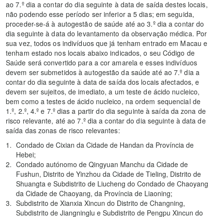
ao 7.º dia a contar do dia seguinte à data de saída destes locais,
não podendo esse período ser inferior a 5 dias; em seguida,
proceder-se-á à autogestão de saúde até ao 3.º dia a contar do
dia seguinte à data do levantamento da observação médica. Por
sua vez, todos os indivíduos que já tenham entrado em Macau e
tenham estado nos locais abaixo indicados, o seu Código de
Saúde será convertido para a cor amarela e esses indivíduos
devem ser submetidos à autogestão da saúde até ao 7.º dia a
contar do dia seguinte à data de saída dos locais afectados, e
devem ser sujeitos, de imediato, a um teste de ácido nucleico,
bem como a testes de ácido nucleico, na ordem sequencial de
1.º, 2.º, 4.º e 7.º dias a partir do dia seguinte à saída da zona de
risco relevante, até ao 7.º dia a contar do dia seguinte à data de
saída das zonas de risco relevantes:
Condado de Cixian da Cidade de Handan da Província de
Hebei;
Condado autónomo de Qingyuan Manchu da Cidade de
Fushun, Distrito de Yinzhou da Cidade de Tieling, Distrito de
Shuangta e Subdistrito de Liucheng do Condado de Chaoyang
da Cidade de Chaoyang, da Província de Liaoning;
Subdistrito de Xianxia Xincun do Distrito de Changning,
Subdistrito de Jiangninglu e Subdistrito de Pengpu Xincun do