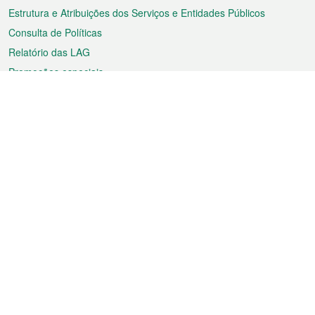
Estrutura e Atribuições dos Serviços e Entidades Públicos
Consulta de Políticas
Relatório das LAG
Promoções especiais
Sobre a RAEM
Tempo
Transporte
Feriados
Cultura e lazer
Informação de Macau
Ficheiro sobre Macau
Estatísticas
Anúncios