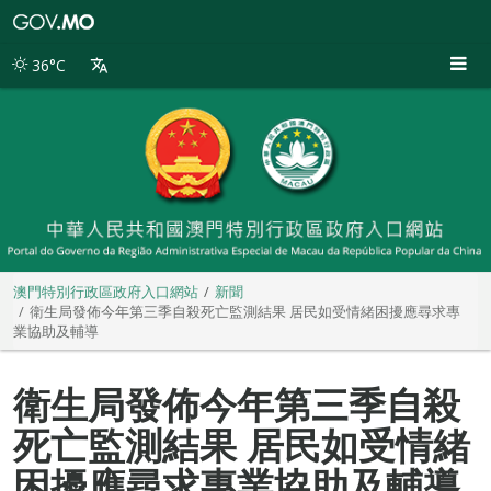
澳
門
特
36°C
別
行
政
區
政
府
入
口
網
站
澳門特別行政區政府入口網站
新聞
衛生局發佈今年第三季自殺死亡監測結果 居民如受情緒困擾應尋求專
業協助及輔導
衛生局發佈今年第三季自殺
死亡監測結果 居民如受情緒
困擾應尋求專業協助及輔導