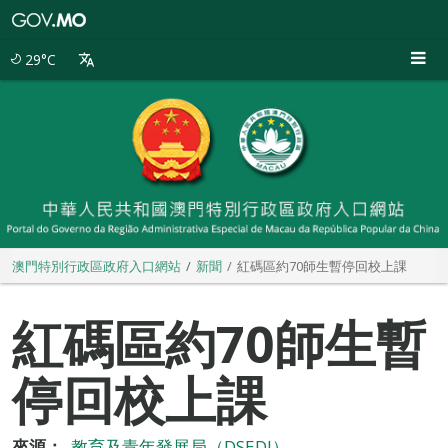
澳
門
特
29°C
別
行
政
區
政
府
入
口
網
站
澳門特別行政區政府入口網站
新聞
紅碼區約70師生暫停回校上課
紅碼區約70師生暫
停回校上課
來源：
教育及青年發展局（DSEDJ）