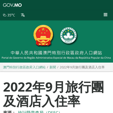
澳
門
特
35°C
別
行
政
區
政
府
入
口
網
站
澳門特別行政區政府入口網站
新聞
2022年9月旅行團及酒店入住率
2022年9月旅行團
及酒店入住率
來源：
統計暨普查局（DSEC）