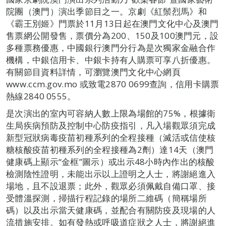
院團（澳門）演出季節目之一。京劇《紅鬃烈馬》和
《霸王別姬》門票於11月13日起在澳門文化中心及澳門
售票網公開發售，票價分為200、150及100澳門元，設
多種票務優惠，中國銀行澳門分行為是次獨家金融合作
機構，中銀信用卡、中銀卡持有人購票可享八折優惠。
有關節目資料詳情，可瀏覽澳門文化中心網頁
www.ccm.gov.mo 或致電2870 0699查詢，信用卡購票
熱線2840 0555。
是次演出的室內可容納人數上限為場館的75%，根據衛
生局疾病預防及控制中心防疫指引，凡入場觀眾須完成
新型冠狀病毒疫苗初種系列的全程接種（滅活或信使核
糖核酸疫苗初種系列的全程接種為2劑）達14天（澳門
健康碼上顯示“金框”圖示）或出示48小時內作出的核酸
檢測陰性證明，未能出示以上證明之人士，將謝絕進入
場地，且不設退票；此外，觀眾必須佩戴自備口罩、接
受體溫探測，掃描行程記錄的場所二維碼（簡稱場所
碼）以及出示當天健康碼，並配合有關防疫及現場的人
流措施安排。如有發熱或呼吸道症狀之人士，將謝絕進