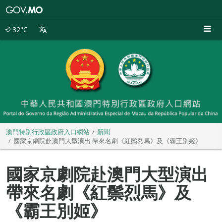
澳
門
特
32°C
別
行
政
區
政
府
入
口
網
站
澳門特別行政區政府入口網站
新聞
國家京劇院赴澳門大型演出 帶來名劇《紅鬃烈馬》及《霸王別姬》
國家京劇院赴澳門大型演出
帶來名劇《紅鬃烈馬》及
《霸王別姬》