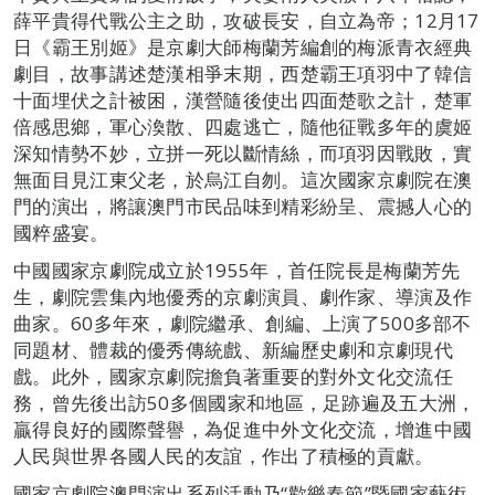
薛平貴得代戰公主之助，攻破長安，自立為帝；12月17
日《霸王別姬》是京劇大師梅蘭芳編創的梅派青衣經典
劇目，故事講述楚漢相爭末期，西楚霸王項羽中了韓信
十面埋伏之計被困，漢營隨後使出四面楚歌之計，楚軍
倍感思鄉，軍心渙散、四處逃亡，隨他征戰多年的虞姬
深知情勢不妙，立拼一死以斷情絲，而項羽因戰敗，實
無面目見江東父老，於烏江自刎。這次國家京劇院在澳
門的演出，將讓澳門市民品味到精彩紛呈、震撼人心的
國粹盛宴。
中國國家京劇院成立於1955年，首任院長是梅蘭芳先
生，劇院雲集內地優秀的京劇演員、劇作家、導演及作
曲家。60多年來，劇院繼承、創編、上演了500多部不
同題材、體裁的優秀傳統戲、新編歷史劇和京劇現代
戲。此外，國家京劇院擔負著重要的對外文化交流任
務，曾先後出訪50多個國家和地區，足跡遍及五大洲，
贏得良好的國際聲譽，為促進中外文化交流，增進中國
人民與世界各國人民的友誼，作出了積極的貢獻。
國家京劇院澳門演出系列活動乃“歡樂春節”暨國家藝術