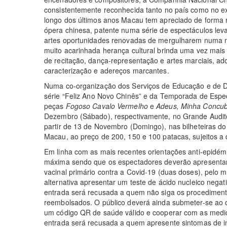
consistentemente reconhecida tanto no país como no ex
longo dos últimos anos Macau tem apreciado de forma r
ópera chinesa, patente numa série de espectáculos lev
artes oportunidades renovadas de mergulharem numa me
muito acarinhada herança cultural brinda uma vez mais
de recitação, dança-representação e artes marciais, ad
caracterização e adereços marcantes.
Numa co-organização dos Serviços de Educação e de D
série “Feliz Ano Novo Chinês” e da Temporada de Espe
peças
Fogoso Cavalo Vermelho
e
Adeus, Minha Concub
Dezembro (Sábado), respectivamente, no Grande Auditó
partir de 13 de Novembro (Domingo), nas bilheteiras d
Macau, ao preço de 200, 150 e 100 patacas, sujeitos a 
Em linha com as mais recentes orientações anti-epidémi
máxima sendo que os espectadores deverão apresenta
vacinal primário contra a Covid-19 (duas doses), pelo 
alternativa apresentar um teste de ácido nucleico negat
entrada será recusada a quem não siga os procedimento
reembolsados. O público deverá ainda submeter-se ao c
um código QR de saúde válido e cooperar com as medida
entrada será recusada a quem apresente sintomas de in