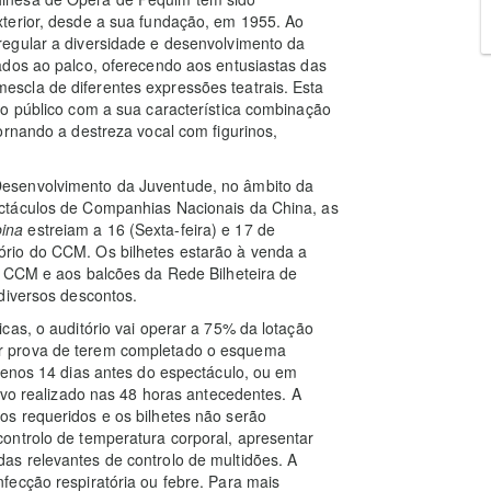
terior, desde a sua fundação, em 1955. Ao
egular a diversidade e desenvolvimento da
ados ao palco, oferecendo aos entusiastas das
scla de diferentes expressões teatrais. Esta
 o público com a sua característica combinação
ornando a destreza vocal com figurinos,
esenvolvimento da Juventude, no âmbito da
ctáculos de Companhias Nacionais da China, as
ina
estreiam a 16 (Sexta-feira) e 17 de
rio do CCM. Os bilhetes estarão à venda a
o CCM e aos balcões da Rede Bilheteira de
diversos descontos.
cas, o auditório vai operar a 75% da lotação
r prova de terem completado o esquema
menos 14 dias antes do espectáculo, ou em
ivo realizado nas 48 horas antecedentes. A
s requeridos e os bilhetes não serão
ontrolo de temperatura corporal, apresentar
s relevantes de controlo de multidões. A
fecção respiratória ou febre. Para mais