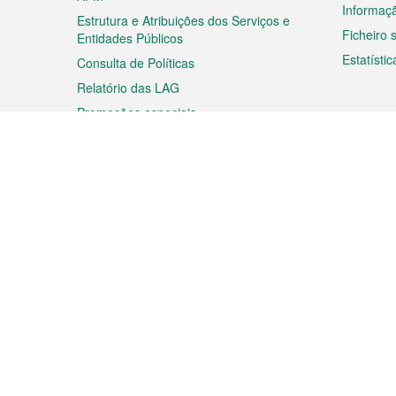
Informaç
Estrutura e Atribuições dos Serviços e
Ficheiro
Entidades Públicos
Estatístic
Consulta de Políticas
Relatório das LAG
Promoções especiais
Viagem
Negóc
Planear a sua viagem
Negócios
Descobrir Macau
Feiras d
Macau
Espectáculos e Entretenimento
Oportuni
Roteiro de Compras
das PME
Eventos e Festividades
Informaç
Proprieda
Rodapé
Idiomas
Ligações