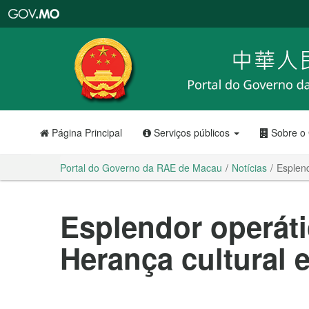
Portal
do
Governo
da
RAE
de
Macau
Página Principal
Serviços públicos
Sobre o
Portal do Governo da RAE de Macau
Notícias
Esplen
Esplendor operát
Herança cultural 