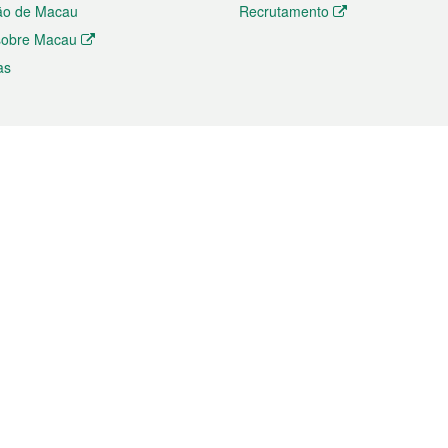
ão de Macau
Recrutamento
 sobre Macau
as
ios e comércio
Directório
 e Investimento
Directório de Aplicações para T
o Comércio e Convenções em
Directório de Redes Sociais
Directório de Websites Temático
dades de Negócios e Serviços
Directório RSS
s
Descarregamento de impressos
ão dos Mercados
de Intelectual