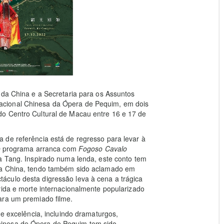
 da China e a Secretaria para os Assuntos
acional Chinesa da Ópera de Pequim, em dois
o Centro Cultural de Macau entre 16 e 17 de
 de referência está de regresso para levar à
. O programa arranca com
Fogoso Cavalo
ia Tang. Inspirado numa lenda, este conto tem
 a China, tendo também sido aclamado em
culo desta digressão leva à cena a trágica
 vida e morte internacionalmente popularizado
ara um premiado filme.
de excelência, incluindo dramaturgos,
inesa de Ópera de Pequim tem sido