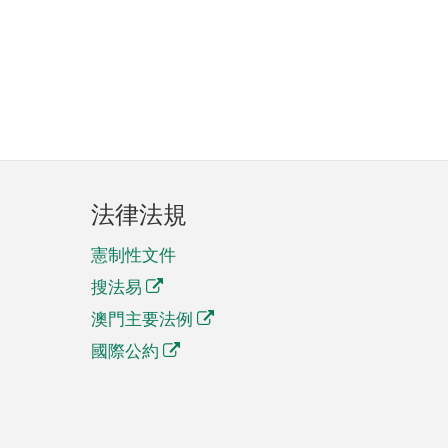
法律法規
憲制性文件
搜法易
澳門主要法例
國際公約