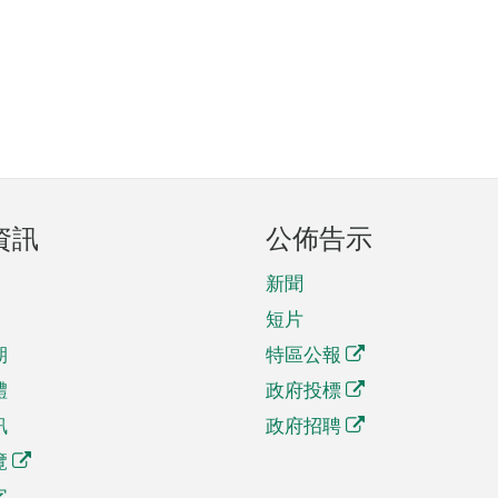
資訊
公佈告示
新聞
短片
期
特區公報
體
政府投標
訊
政府招聘
覽
字