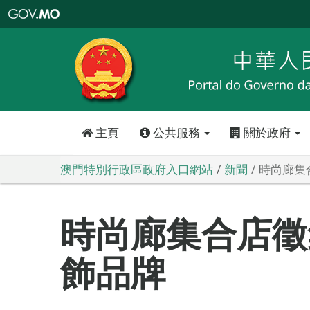
澳
門
特
別
行
政
區
政
府
入
口
網
站
主頁
公共服務
關於政府
澳門特別行政區政府入口網站
新聞
時尚廊集
時尚廊集合店徵
飾品牌