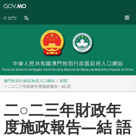
澳
門
特
32°C
別
行
政
區
政
府
入
口
網
站
澳門特別行政區政府入口網站
新聞
二○二三年財政年度施政報告—結 語
二○二三年財政年
度施政報告—結 語