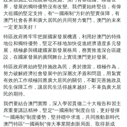
界，發展的獨特優勢沒有改變。我們要始終堅信，有偉
大祖國的堅定支持，有“一國兩制”方針的堅實保障，有
澳門社會各界和廣大居民的共同努力奮鬥，澳門的未來
一定更加美好！
特區政府將牢牢把握國家發展機遇，利用好澳門的特殊
地位和獨特優勢，堅定不移地加快促進經濟適度多元發
展，積極參與構建國家新發展格局，務實推進深合區建
設，在國家發展的廣闊舞台上實現澳門更好發展。
特區政府將始終堅持施政為民，勇於擔當，積極作為，
努力破解經濟社會發展中的深層次矛盾和問題，用紮實
有效的工作積極回應廣大居民的關切，不斷完善施政及
民生保障工作，讓居民生活得越來越好，不辜負廣大居
民的期待。
我們要結合澳門實際，深入學習貫徹二十大報告和習主
席重要講話精神，堅定“一國兩制”制度自信，更好發揮
“一國兩制”制度優勢，堅持穩中求進，共同推動新時代
澳門特區“一國兩制”偉大事業開創新局面、取得新成