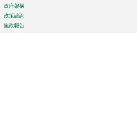
政府架構
政策諮詢
施政報告
特別推介
澳門資訊
天氣
交通
公眾假期
文娛康體
城市資訊
澳門便覽
統計數字