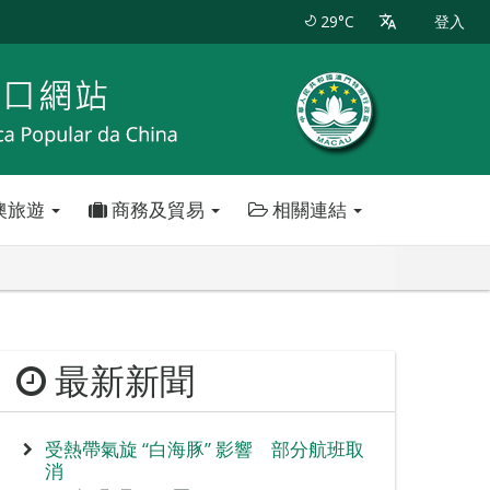
29°C
登入
澳旅遊
商務及貿易
相關連結
最新新聞
受熱帶氣旋 “白海豚” 影響 部分航班取
消