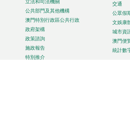
立法和司法機關
單
交通
公共部門及其他機構
公眾假
澳門特別行政區公共行政
文娛康
政府架構
城市資
政策諮詢
澳門便
施政報告
統計數
特別推介
來澳旅遊
商務
計劃行程
貿易投
觀光
澳門經
娛樂消閒
中小企
購物
市場資
節日盛事
知識產