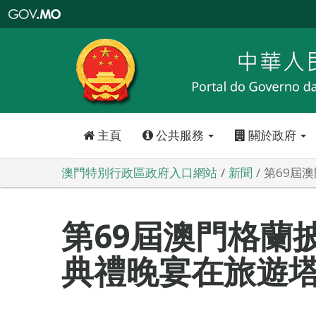
澳
門
特
別
行
政
區
政
府
入
口
網
站
主頁
公共服務
關於政府
澳門特別行政區政府入口網站
新聞
第69屆
第69屆澳門格蘭
典禮晚宴在旅遊