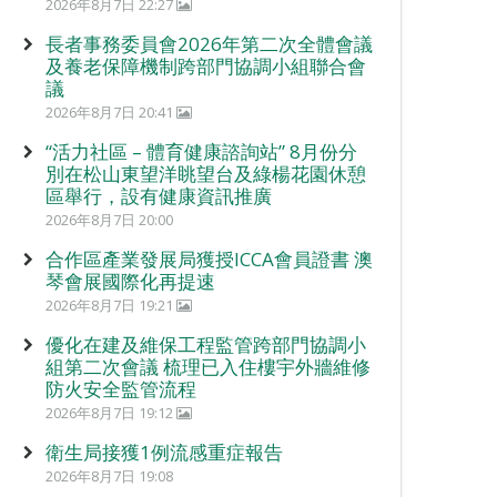
2026年8月7日 22:27
長者事務委員會2026年第二次全體會議
及養老保障機制跨部門協調小組聯合會
議
2026年8月7日 20:41
“活力社區 – 體育健康諮詢站” 8月份分
別在松山東望洋眺望台及綠楊花園休憩
區舉行，設有健康資訊推廣
2026年8月7日 20:00
合作區產業發展局獲授ICCA會員證書 澳
琴會展國際化再提速
2026年8月7日 19:21
優化在建及維保工程監管跨部門協調小
組第二次會議 梳理已入住樓宇外牆維修
防火安全監管流程
2026年8月7日 19:12
衛生局接獲1例流感重症報告
2026年8月7日 19:08