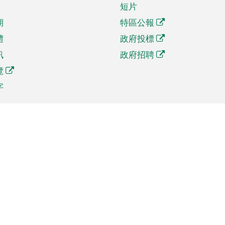
短片
期
特區公報
體
政府投標
訊
政府招聘
覽
字
及貿易
相關連結
資
手機應用程式目錄
貿會展
社交媒體目錄
商機和服務
專題網站目錄
訊
RSS訂閱目錄
權
表格下載