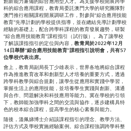
創新能力兼備的綜合應用型人才。為支援學校開展跨學
科的綜合應用課程，教青局委託澳門大學的研究團隊對
澳門推行相關課程開展調研工作，對參與“綜合應用技能
教育”先導計劃的學校提供指導，並在總結先導計劃學校
經驗的基礎上，配合跨學科課程的教育發展趨勢，研製
“綜合應用技能教育”課程指引（試行版）。為了讓學校
了解該課指指引的定位與內容，
教青局於
2022
年
12
月
14
日舉辦
“
綜合應用技能教育
”
課程指引說明會，共有
57
位學校代表出席。
會上，教青局副局長丁少雄表示，世界各地將綜合課程
作為推進教育改革和創新型人才培養的重要方式，透過
跨學科教學與綜合規劃，讓學生從應用和實踐中學習，
掌握生活上的應用技能，並培養學生實踐與創新、溝通
與合作、問題解決和科技應用等能力。冀在學校的引領
下，教師能加強學科之間的交流與協作，逐步建構具特
色的校本綜合課程，提高學生的核心素養與能力。
隨後，溫佩娣博士介紹該課程指引的理念、教學方法、
評估方式及學校實施經驗案例。綜合課程強調跨學科整