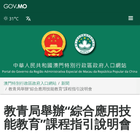
澳
門
特
31°C
別
行
政
區
政
府
入
口
網
站
澳門特別行政區政府入口網站
新聞
教青局舉辦“綜合應用技能教育”課程指引說明會
教青局舉辦“綜合應用技
能教育”課程指引說明會