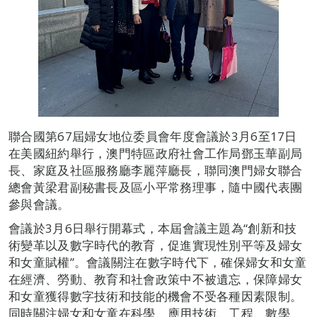
聯合國第67屆婦女地位委員會年度會議於3月6至17日
在美國紐約舉行，澳門特區政府社會工作局鄧玉華副局
長、家庭及社區服務廳李麗萍廳長，聯同澳門婦女聯合
總會黃梁君副秘書長及區小平常務理事，隨中國代表團
參與會議。
會議於3月6日舉行開幕式，本屆會議主題為“創新和技
術變革以及數字時代的教育，促進實現性別平等及婦女
和女童賦權”。會議關注在數字時代下，確保婦女和女童
在經濟、勞動、教育和社會政策中不被遺忘，保障婦女
和女童獲得數字技術和技能的機會不受各種因素限制。
同時關注婦女和女童在科學、應用技術、工程、數學