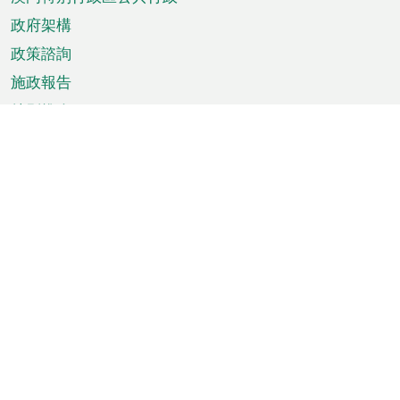
政府架構
政策諮詢
施政報告
特別推介
澳門資訊
天氣
交通
公眾假期
文娛康體
城市資訊
澳門便覽
統計數字