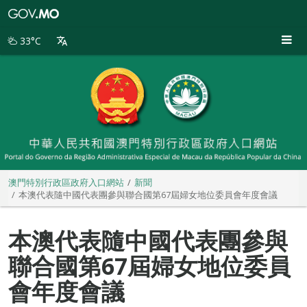
澳
門
特
33°C
別
行
政
區
政
府
入
口
網
站
澳門特別行政區政府入口網站
新聞
本澳代表隨中國代表團參與聯合國第67屆婦女地位委員會年度會議
本澳代表隨中國代表團參與
聯合國第67屆婦女地位委員
會年度會議