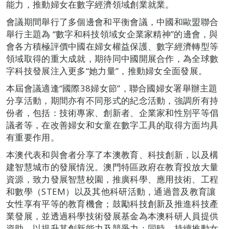
能力，推動婦女在數字經濟領域創業就業。
會議期間舉行了多個邊會和平衡會議，中國和歐盟聯合
舉行主題為 “數字和科技領域女企業家精神”的邊會，與
會各方積極評價中國在婦女權益保護、數字經濟轉型等
領域取得的重大成就，期待同中國開展合作，為全球數
字科技發展注入更多“她力量”，推動婦女全面發展。
本屆會議適逢“國際38婦女節”，聯合國婦女署舉辦主題
分享活動，期間亦有不同形式的紀念活動，強調所有持
份者，包括：技術專家、創新者、企業家和性別平等倡
議者等，在改善婦女和女童在數字工具的取得方面均具
有重要作用。
本澳代表和與會者分享了本澳教育、科技創新，以及構
建智慧城市的發展情況。澳門特區政府在教育投放大量
資源，致力發展智慧校園，推廣科學、應用技術、工程
和數學（STEM）以及其他科研活動，通過普及教育讓
女性享有平等的教育機會；鼓勵科技創新及推進科技產
業發展，並透過科學技術發展基金為本澳科研人員提供
資助，以提升其創新能力及競爭力；同時，持續推動女