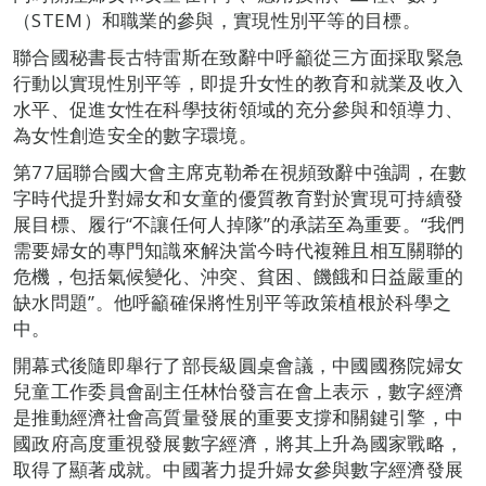
（STEM）和職業的參與，實現性別平等的目標。
聯合國秘書長古特雷斯在致辭中呼籲從三方面採取緊急
行動以實現性別平等，即提升女性的教育和就業及收入
水平、促進女性在科學技術領域的充分參與和領導力、
為女性創造安全的數字環境。
第77屆聯合國大會主席克勒希在視頻致辭中強調，在數
字時代提升對婦女和女童的優質教育對於實現可持續發
展目標、履行“不讓任何人掉隊”的承諾至為重要。“我們
需要婦女的專門知識來解決當今時代複雜且相互關聯的
危機，包括氣候變化、沖突、貧困、饑餓和日益嚴重的
缺水問題”。他呼籲確保將性別平等政策植根於科學之
中。
開幕式後隨即舉行了部長級圓桌會議，中國國務院婦女
兒童工作委員會副主任林怡發言在會上表示，數字經濟
是推動經濟社會高質量發展的重要支撐和關鍵引擎，中
國政府高度重視發展數字經濟，將其上升為國家戰略，
取得了顯著成就。中國著力提升婦女參與數字經濟發展