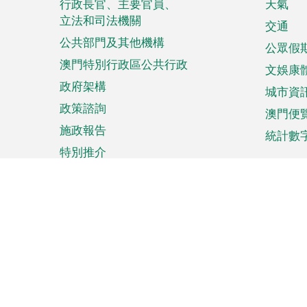
菜
行政長官、主要官員、
天氣
立法和司法機關
單
交通
公共部門及其他機構
公眾假
澳門特別行政區公共行政
文娛康
政府架構
城市資
政策諮詢
澳門便
施政報告
統計數
特別推介
來澳旅遊
商務
計劃行程
貿易投
觀光
澳門經
娛樂消閒
中小企
購物
市場資
節日盛事
知識產