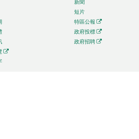
新聞
短片
期
特區公報
體
政府投標
訊
政府招聘
覽
字
及貿易
相關連結
資
手機應用程式目錄
貿會展
社交媒體目錄
商機和服務
專題網站目錄
訊
RSS訂閱目錄
權
表格下載