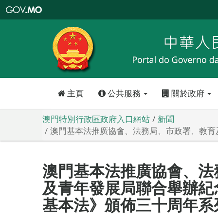
澳
門
特
別
行
政
區
政
府
入
口
網
站
主頁
公共服務
關於政府
澳門特別行政區政府入口網站
新聞
澳門基本法推廣協會、法務局、市政署、教育
澳門基本法推廣協會、法
及青年發展局聯合舉辦紀
基本法》頒佈三十周年系