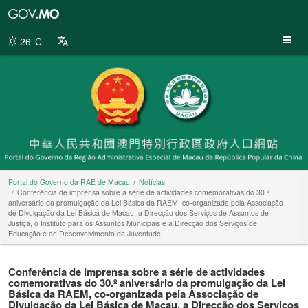
Portal
do
Governo
26°C
da
RAE
de
Macau
Portal do Governo da RAE de Macau
Notícias
Conferência de imprensa sobre a série de actividades comemorativas do 30.º
aniversário da promulgação da Lei Básica da RAEM, co-organizada pela Associação
de Divulgação da Lei Básica de Macau, a Direcção dos Serviços de Assuntos de
Justiça, o Instituto para os Assuntos Municipais e a Direcção dos Serviços de
Educação e de Desenvolvimento da Juventude.
Conferência de imprensa sobre a série de actividades
comemorativas do 30.º aniversário da promulgação da Lei
Básica da RAEM, co-organizada pela Associação de
Divulgação da Lei Básica de Macau, a Direcção dos Serviços