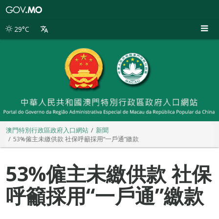
澳
門
特
29°C
別
行
政
區
政
府
入
口
網
站
澳門特別行政區政府入口網站
新聞
53%僱主未繳供款 社保呼籲採用“一戶通”繳款
53%僱主未繳供款 社保
呼籲採用“一戶通”繳款