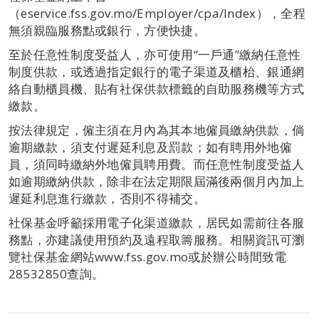
（eservice.fss.gov.mo/Employer/cpa/Index），全程
無須親臨服務點或銀行，方便快捷。
至於任意性制度受益人，亦可使用“一戶通”繳納任意性
制度供款，或透過指定銀行的電子渠道及櫃枱、銀通網
絡自動櫃員機、貼有社保供款標籤的自助服務機等方式
繳款。
按法律規定，僱主須在月內為其本地僱員繳納供款，倘
逾期繳款，須支付遲延利息及罰款；如有聘用外地僱
員，須同時繳納外地僱員聘用費。而任意性制度受益人
如逾期繳納供款，除非在法定期限屆滿後兩個月內加上
遲延利息進行繳款，否則不得補交。
社保基金呼籲採用電子化渠道繳款，居民如需前往各服
務點，亦建議使用預約及遠程取籌服務。相關資訊可瀏
覽社保基金網站www.fss.gov.mo或於辦公時間致電
28532850查詢。