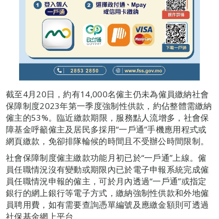
截至4月20日，約有14,000名僱主仍未為僱員繳納社會
保障制度2023年第一季度強制性供款，約佔整體需繳納
僱主的53%。臨近繳款期限，服務點人流增多，社會保
障基金呼籲僱主及居民多採用“一戶通”手機應用程式或
網頁繳款，免卻排隊輪候的時間且不受辦公時間限制。
社會保障制度僱主繳款功能月初已於“一戶通”上線。僱
員任職情況沒有變動或期限內已於電子申報系統完成僱
員任職情況申報的僱主，可於月內透過“一戶通”或指定
銀行的網上銀行等電子方式，繳納強制性供款和外地僱
員聘用費，如有需要查詢憑單編號及應繳金額則可透過
社保基金網上平台