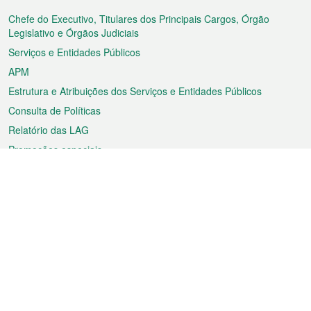
do
rodapé
Chefe do Executivo, Titulares dos Principais Cargos, Órgão
Legislativo e Órgãos Judiciais
Serviços e Entidades Públicos
APM
Estrutura e Atribuições dos Serviços e Entidades Públicos
Consulta de Políticas
Relatório das LAG
Promoções especiais
Sobre a RAEM
Tempo
Transporte
Feriados
Cultura e lazer
Informação de Macau
Ficheiro sobre Macau