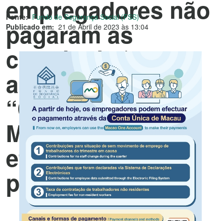
empregadores não
Fonte:
Fundo de Segurança Social (FSS)
pagaram as
Publicado em:
21 de Abril de 2023 às 13:04
contribuições e
apela ao uso da
“Conta Única de
Macau” para
efectuação de
pagamento