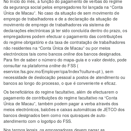
No início do mês, a função do pagamento de verbas do regime
da segurança social pelos empregadores foi lançada na “Conta
Única de Macau”. No caso da situação de sem movimento de
emprego de trabalhadores e de a declaração da situação de
movimento de emprego de trabalhadores via sistema de
declarações electrónicas já ter sido concluída dentro do prazo, os
empregadores podem efectuar o pagamento das contribuições
do regime obrigatório e da taxa de contratação de trabalhadores
não residentes na “Conta Única de Macau” ou por meios
electróncicos tais como bancos
online
dos bancos designados.
Para fim de saber o número do mapa-guia e o valor devido, pode
consultar na plataforma
online
do FSS (
eservice.fss.gov.mo/Employer/cpa/Index?culture=pt ), sem
necessidade de deslocação pessoal a postos de atendimento ou
bancos ao longo do processo, o que é conveniente e eficaz.
Os beneficiários do regime facultativo, além de efectuarem o
pagamento de contribuições do regime facultativo na “Conta
Única de Macau”, também podem pagar a verba através dos
meios electrónicos, balcões e caixas automáticas de JETCO dos
bancos designados bem como nos quiosques de auto-
atendimento com o logotipo do FSS.
Nos termos legais, os empregadores devem pagar as