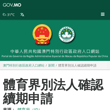
澳
門
特
31°C
別
行
政
區
政
府
入
口
網
站
澳門特別行政區政府入口網站
新聞
體育界別法人確認續期申請
體育界別法人確認
續期申請
來源：
體育局（ID）