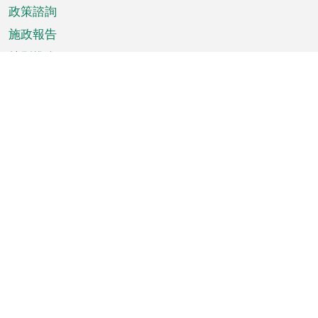
政策諮詢
施政報告
特別推介
澳門資訊
天氣
交通
公眾假期
文娛康體
城市資訊
澳門便覽
統計數字
公佈告示