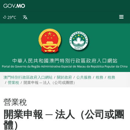
澳
門
特
29°C
別
行
政
區
政
府
入
口
網
站
澳門特別行政區政府入口網站
關於政府
公共服務
稅務
稅務
營業稅
開業申報 ─ 法人（公司或團體）
營業稅
開業申報 ─ 法人（公司或團
體）